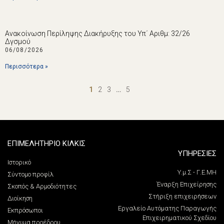
Ανακοίνωση Περίληψης Διακήρυξης του Υπ΄ Αριθμ: 32/26
Δγσμού
06/08/2026
Περισσότερα »
1
2
3
…
5
ΕΠΙΜΕΛΗΤΗΡΙΟ ΚΙΛΚΙΣ
ΥΠΗΡΕΣΙΕΣ
Ιστορικό
Υ.μ.Σ - Γ.Ε.ΜΗ
Σύντομο προφίλ
Έναρξη Επιχείρησης
Σκοπός & Αρμοδιότητες
Στήριξη επιχειρήσεων
Διοίκηση
Εργαλείο Αυτόματης Παραγωγής
Εκπρόσωποι
Επιχειρηματικού Σχεδίου
Μήνυμα προέδρου