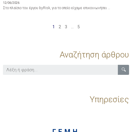
12/06/2026
Στο πλαίσιο του έργου byRisk, για το οποίο είχαμε επικοινωνήσει …
1
2
3
…
5
Αναζήτηση άρθρου
🔍
Υπηρεσίες
Γ.Ε.Μ.Η.