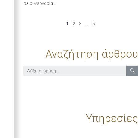
σε συνεργασία …
1
2
3
…
5
Αναζήτηση άρθρου
🔍
Υπηρεσίες