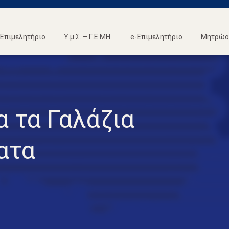
Επιμελητήριο
Υ.μ.Σ. – Γ.Ε.ΜΗ.
e-Επιμελητήριο
Μητρώο 
α τα Γαλάζια
ατα