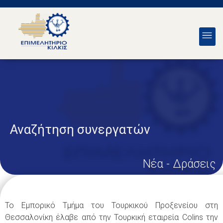
Αναζήτηση συνεργατών
Νέα - Δράσεις
Το Εμπορικό Τμήμα του Τουρκικού Προξενείου στη
Θεσσαλονίκη έλαβε από την Τουρκική εταιρεία Colins την