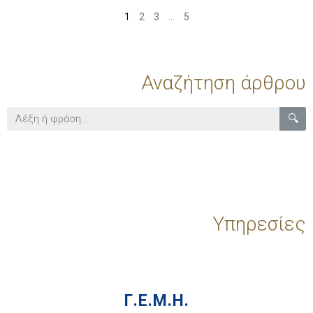
1
2
3
…
5
Αναζήτηση άρθρου
🔍
Υπηρεσίες
Γ.Ε.Μ.Η.