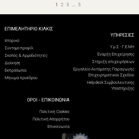
1
2
3
…
5
ΕΠΙΜΕΛΗΤΗΡΙΟ ΚΙΛΚΙΣ
ΥΠΗΡΕΣΙΕΣ
Ιστορικό
Υ.μ.Σ - Γ.Ε.ΜΗ
Σύντομο προφίλ
Έναρξη Επιχείρησης
Σκοπός & Αρμοδιότητες
Στήριξη επιχειρήσεων
Διοίκηση
Εργαλείο Αυτόματης Παραγωγής
Εκπρόσωποι
Επιχειρηματικού Σχεδίου
Μήνυμα προέδρου
Helpdesk Συμβουλευτικής
Υποστήριξης
ΌΡΟΙ - ΕΠΙΚΟΙΝΩΝΊΑ
Πολιτική Cookies
Πολιτική Απορρήτου
Επικοινωνία