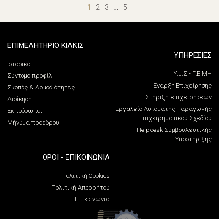
1
2
3
…
5
ΕΠΙΜΕΛΗΤΗΡΙΟ ΚΙΛΚΙΣ
ΥΠΗΡΕΣΙΕΣ
Ιστορικό
Υ.μ.Σ - Γ.Ε.ΜΗ
Σύντομο προφίλ
Έναρξη Επιχείρησης
Σκοπός & Αρμοδιότητες
Στήριξη επιχειρήσεων
Διοίκηση
Εργαλείο Αυτόματης Παραγωγής
Εκπρόσωποι
Επιχειρηματικού Σχεδίου
Μήνυμα προέδρου
Helpdesk Συμβουλευτικής
Υποστήριξης
ΌΡΟΙ - ΕΠΙΚΟΙΝΩΝΊΑ
Πολιτική Cookies
Πολιτική Απορρήτου
Επικοινωνία