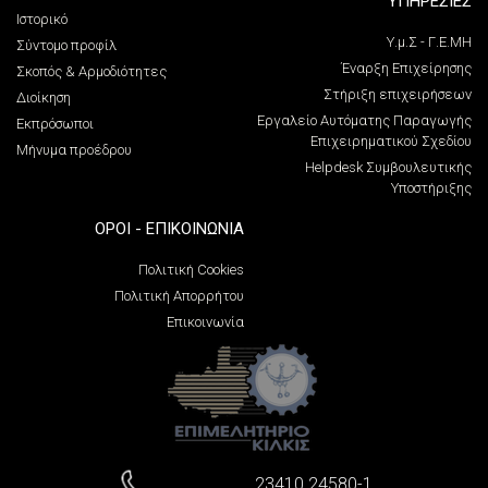
ΥΠΗΡΕΣΙΕΣ
Ιστορικό
Υ.μ.Σ - Γ.Ε.ΜΗ
Σύντομο προφίλ
Έναρξη Επιχείρησης
Σκοπός & Αρμοδιότητες
Στήριξη επιχειρήσεων
Διοίκηση
Εργαλείο Αυτόματης Παραγωγής
Εκπρόσωποι
Επιχειρηματικού Σχεδίου
Μήνυμα προέδρου
Helpdesk Συμβουλευτικής
Υποστήριξης
ΌΡΟΙ - ΕΠΙΚΟΙΝΩΝΊΑ
Πολιτική Cookies
Πολιτική Απορρήτου
Επικοινωνία
23410 24580-1