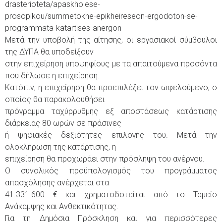
drasterioteta/apaskholese-
prosopikou/summetokhe-epikheireseon-ergodoton-se-
programmata-katartises-anergon
Μετά την υποβολή της αίτησης, οι εργασιακοί σύμβουλοι
της ΔΥΠΑ θα υποδείξουν
στην επιχείρηση υποψηφίους με τα απαιτούμενα προσόντα
που δήλωσε η επιχείρηση.
Κατόπιν, η επιχείρηση θα προεπιλέξει τον ωφελούμενο, ο
οποίος θα παρακολουθήσει
πρόγραμμα ταχύρρυθμης εξ αποστάσεως κατάρτισης
διάρκειας 80 ωρών σε πράσινες
ή ψηφιακές δεξιότητες επιλογής του. Μετά την
ολοκλήρωση της κατάρτισης, η
επιχείρηση θα προχωράει στην πρόσληψη του ανέργου.
Ο συνολικός προϋπολογισμός του προγράμματος
απασχόλησης ανέρχεται στα
41.331.600 € και χρηματοδοτείται από το Ταμείο
Ανάκαμψης και Ανθεκτικότητας.
Για τη Δημόσια Πρόσκληση και για περισσότερες