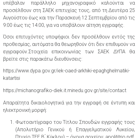
υπέβαλαν παράλληλο μηχανογραφικό καλούνται να
προσέλθουν στη ΣΑΕΚ επιτυχίας τους, από τη Δευτέρα 25
Αυγούστου έως και την Παρασκευή 12 Σεπτεμβρίου από τις
9:00 έως τις 14:00, για να υποβάλουν αίτηση εγγραφής.
Όσοι επιτυχόντες υποψήφιοι δεν προσέλθουν εντός της
προθεσμίας, αυτόματα θα θεωρηθούν ότι δεν επιθυμούν να
εγγραφούν.Στοιχεία επικοινωνίας των ΣΑΕΚ ΔΥΠΑ θα
βρείτε στις παρακάτω διευθύνσεις:
https://www.dypa.gov.gr/iek-oaed-arkhiki-epaghghelmatiki-
katartisi
https://michanografiko-diek.it.minedu.gov.gr/site/contact
Απαραίτητα δικαιολογητικά για την εγγραφή σε έντυπη και
ηλεκτρονική μορφή:
Φωτοαντίγραφο του Τίτλου Σπουδών εγγραφής τους
(Απολυτήριο Γενικού ή Επαγγελματικού Λυκείου,
Πτυχίο ΤΕΕ Β ́ Κύκλου) – όνομα αρχείου: apolititrio.pdf