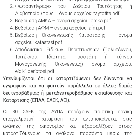
Φωτοαντίγραφο του Δελτίου Ταυτότητας ή
Διαβατηρίου τους – όνομα αρχείου: taytotita.pdf
Βεβαίωση ΑΜΚΑ – όνομα αρχείου: amka.pdf
Βεβαίωση ΑΦΜ – όνομα αρχείου: afm.pdf
Βεβαίωση Οικογενειακής Κατάστασης – όνομα
αρχείου: katastasi.pdf.
Αποδεικτικά Ειδικών Περιπτώσεων (Πολυτέκνου,
Τριτέκνου, Ιδιότητα Προστάτη ή τέκνου
Μονογονεϊκής Οικογένειας) όνομα αρχείου:
eidiki_periptosi.pdf.
Υπενθυμίζεται ότι οι καταρτιζόμενοι δεν δύνανται να
εγγραφούν και να φοιτούν παράλληλα σε άλλες δομές
δευτεροβάθμιας ή μεταδευτεροβάθμιας εκπαίδευσης και
Κατάρτισης (ΕΠΑΛ, ΣΑΕΚ, ΑΕΙ).
Οι 30 ΣΑΕΚ της ΔΥΠΑ παρέχουν ποιοτική αρχική
επαγγελματική κατάρτιση που ανταποκρίνεται στις
ανάγκες της οικονομίας και εξασφαλίζουν στους
καταρτιζόμενους τα ανάλογα προσόντα μέσω της