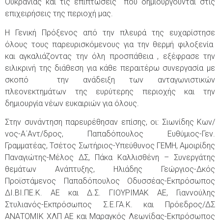
Ουκρανίας και τις επιπτώσεις που δημιουργούνται στις
επιχειρήσεις της περιοχή μας.
Η Γενική Πρόξενος από την πλευρά της ευχαρίστησε
όλους τους παρευρισκόμενους για την θερμή φιλοξενία
και αγκαλιάζοντας την όλη προσπάθεια , εξέφρασε την
ειλικρινή της διάθεση για κάθε περαιτέρω συνεργασία με
σκοπό την ανάδειξη των ανταγωνιστικών
πλεονεκτημάτων της ευρύτερης περιοχής και την
δημιουργία νέων ευκαιριών για όλους.
Στην συνάντηση παρευρέθησαν επίσης, οι: Σιωνίδης Κων/
νος-Α΄Αντ/δρος, Παπαδόπουλος Ευθύμιος-Γεν.
Γραμματέας, Τσέτος Σωτήριος-Υπεύθυνος ΓΕΜΗ, Αμοιρίδης
Παναγιώτης-Μέλος ΔΣ, Πάκα Καλλισθένη – Συνεργάτης
θεμάτων Ανάπτυξης, Ηλιάδης Γεώργιος-Δκός
Προϊστάμενος Παπαδόπουλος Οδυσσέας-Εκπρόσωπος
ΔΙ.ΒΙ.ΠΕ.Κ. ΑΕ και Δ.Σ. ΓΙΟΥΡΙΜΑΚ ΑΕ, Γιαννούλης
Στυλιανός-Εκπρόσωπος Σ.Ε.ΓΑ.Κ. και Πρόεδρος/ΔΣ
ΑΝΑΤΟΜΙΚ ΧΛΠ ΑΕ και Μαραγκός Λεωνίδας-Εκπρόσωπος