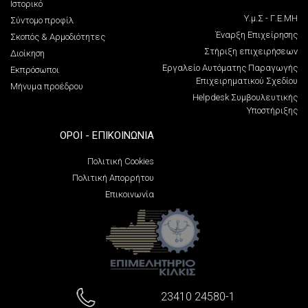
Ιστορικό
Υ.μ.Σ - Γ.Ε.ΜΗ
Σύντομο προφίλ
Έναρξη Επιχείρησης
Σκοπός & Αρμοδιότητες
Στήριξη επιχειρήσεων
Διοίκηση
Εργαλείο Αυτόματης Παραγωγής
Εκπρόσωποι
Επιχειρηματικού Σχεδίου
Μήνυμα προέδρου
Helpdesk Συμβουλευτικής
Υποστήριξης
ΌΡΟΙ - ΕΠΙΚΟΙΝΩΝΊΑ
Πολιτική Cookies
Πολιτική Απορρήτου
Επικοινωνία
23410 24580-1