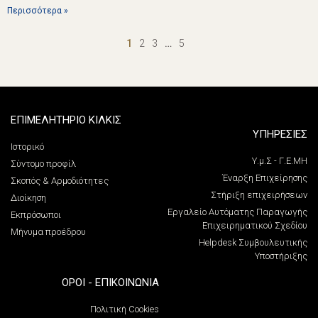
Περισσότερα »
1
2
3
…
5
ΕΠΙΜΕΛΗΤΗΡΙΟ ΚΙΛΚΙΣ
ΥΠΗΡΕΣΙΕΣ
Ιστορικό
Υ.μ.Σ - Γ.Ε.ΜΗ
Σύντομο προφίλ
Έναρξη Επιχείρησης
Σκοπός & Αρμοδιότητες
Στήριξη επιχειρήσεων
Διοίκηση
Εργαλείο Αυτόματης Παραγωγής
Εκπρόσωποι
Επιχειρηματικού Σχεδίου
Μήνυμα προέδρου
Helpdesk Συμβουλευτικής
Υποστήριξης
ΌΡΟΙ - ΕΠΙΚΟΙΝΩΝΊΑ
Πολιτική Cookies