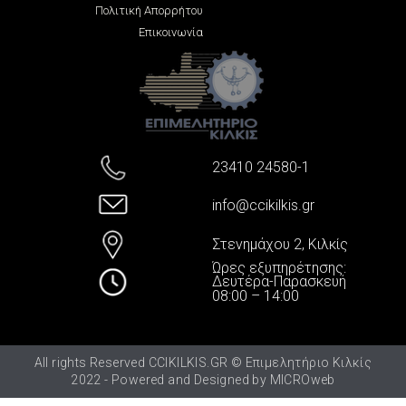
Πολιτική Απορρήτου
Επικοινωνία
23410 24580-1
info@ccikilkis.gr
Στενημάχου 2, Κιλκίς
Ώρες εξυπηρέτησης:
Δευτέρα-Παρασκευή
08:00 – 14:00
All rights Reserved CCIKILKIS.GR © Επιμελητήριο Κιλκίς
2022 - Powered and Designed by
MICROweb