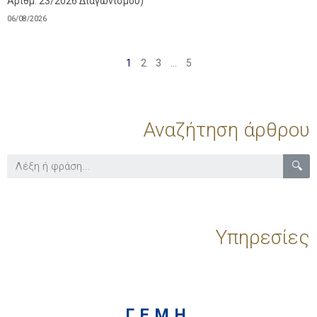
Αριθμ. 23/2026 Διαγωνισμού)
06/08/2026
1
2
3
…
5
Αναζήτηση άρθρου
🔍
Υπηρεσίες
Γ.Ε.Μ.Η.