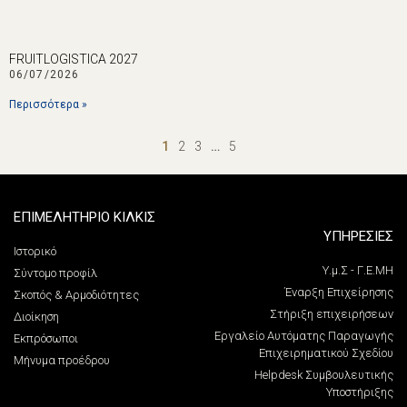
FRUITLOGISTICA 2027
06/07/2026
Περισσότερα »
1
2
3
…
5
ΕΠΙΜΕΛΗΤΗΡΙΟ ΚΙΛΚΙΣ
ΥΠΗΡΕΣΙΕΣ
Ιστορικό
Υ.μ.Σ - Γ.Ε.ΜΗ
Σύντομο προφίλ
Έναρξη Επιχείρησης
Σκοπός & Αρμοδιότητες
Στήριξη επιχειρήσεων
Διοίκηση
Εργαλείο Αυτόματης Παραγωγής
Εκπρόσωποι
Επιχειρηματικού Σχεδίου
Μήνυμα προέδρου
Helpdesk Συμβουλευτικής
Υποστήριξης