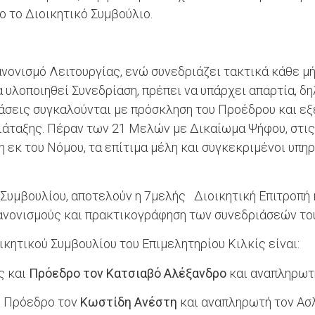
ο το Διοικητικό Συμβούλιο.
νονισμό Λειτουργίας, ενώ συνεδριάζει τακτικά κάθε μήν
να υλοποιηθεί Συνεδρίαση, πρέπει να υπάρχει απαρτία, δ
ριάσεις συγκαλούνται με πρόσκληση του Προέδρου και ε
άταξης. Πέραν των 21 Μελών με Δικαίωμα Ψήφου, στις 
η εκ του Νόμου, τα επίτιμα μέλη και συγκεκριμένοι υπη
 Συμβουλίου, αποτελούν η 7μελής Διοικητική Επιτροπή κ
ανονισμούς και πρακτικογράφηση των συνεδριάσεών το
ικητικού Συμβουλίου του Επιμελητηρίου Κιλκίς είναι:
ες και
Πρόεδρο τον Κατσιαβό
Αλέξανδρο
και αναπληρωτ
αι Πρόεδρο τον
Κωστίδη Ανέστη
και αναπληρωτή τον Ασ