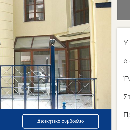
Υ.
e 
Έ
Σ
Π
Διοικητικό συμβούλιο