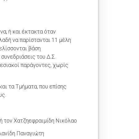
α, ή και έκτακτα όταν
ηλαδή να παρίστανται 11 μέλη
ξελίσσονται βάση
συνεδριάσεις του Δ.Σ.
ρεσιακοί παράγοντες, χωρίς
αι τα Τμήματα, που επίσης
υς.
ή τον Χατζηεφραιμίδη Νικόλαο
λανίδη Παναγιώτη