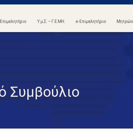
Επιμελητήριο
Υ.μ.Σ. – Γ.Ε.ΜΗ.
e-Επιμελητήριο
Μητρώο 
κό Συμβούλιο