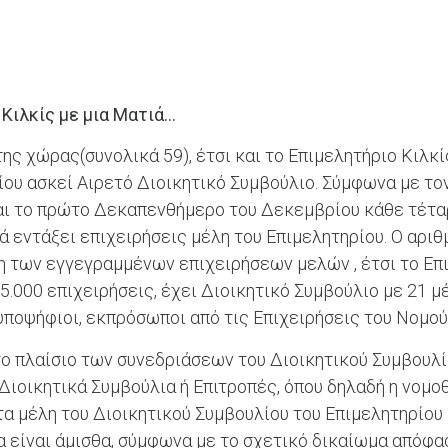
Κιλκίς με μια Ματιά…
της χώρας(συνολικά 59), έτσι και το Επιμελητήριο Κιλκ
οίου ασκεί Αιρετό Διοικητικό Συμβούλιο. Σύμφωνα με το
αι το πρώτο Δεκαπενθήμερο του Δεκεμβρίου κάθε τέταρ
ά εντάξει επιχειρήσεις μέλη του Επιμελητηρίου. Ο αρι
 των εγγεγραμμένων επιχειρήσεων μελών , έτσι το Επι
.000 επιχειρήσεις, έχει Διοικητικό Συμβούλιο με 21 μ
ποψήφιοι, εκπρόσωποι από τις Επιχειρήσεις του Νομού
 πλαίσιο των συνεδριάσεων του Διοικητικού Συμβουλίο
Διοικητικά Συμβούλια ή Επιτροπές, όπου δηλαδή η νομοθ
 τα μέλη του Διοικητικού Συμβουλίου του Επιμελητηρίου
α είναι άμισθα, σύμφωνα με το σχετικό δικαίωμα απόφασ