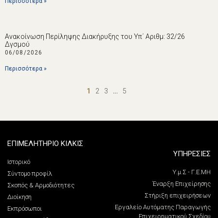
Περισσότερα »
Ανακοίνωση Περίληψης Διακήρυξης του Υπ΄ Αριθμ: 32/26
Δγσμού
06/08/2026
Περισσότερα »
1
2
3
…
5
ΕΠΙΜΕΛΗΤΗΡΙΟ ΚΙΛΚΙΣ
ΥΠΗΡΕΣΙΕΣ
Ιστορικό
Υ.μ.Σ - Γ.Ε.ΜΗ
Σύντομο προφίλ
Έναρξη Επιχείρησης
Σκοπός & Αρμοδιότητες
Στήριξη επιχειρήσεων
Διοίκηση
Εργαλείο Αυτόματης Παραγωγής
Εκπρόσωποι
Επιχειρηματικού Σχεδίου