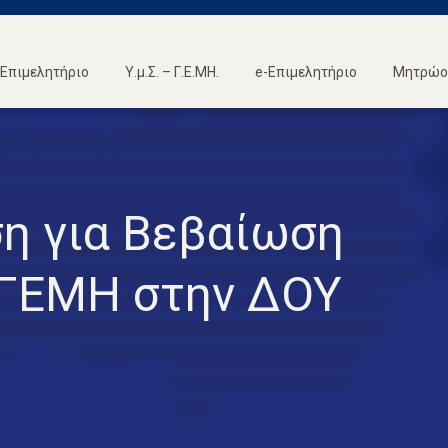
Επιμελητήριο
Υ.μ.Σ. – Γ.Ε.ΜΗ.
e-Επιμελητήριο
Μητρώο 
η για Βεβαίωση
ΓΕΜΗ στην ΔΟΥ