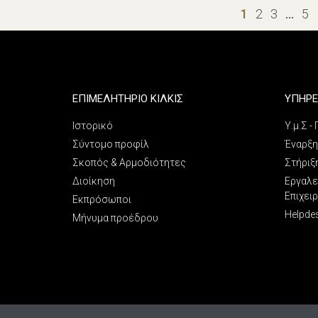
1
2
3
…
5
ΕΠΙΜΕΛΗΤΗΡΙΟ ΚΙΛΚΙΣ
ΥΠΗΡΕ
Ιστορικό
Υ.μ.Σ -
Σύντομο προφίλ
Έναρξη
Σκοπός & Αρμοδιότητες
Στήριξ
Διοίκηση
Εργαλε
Επιχει
Εκπρόσωποι
Helpde
Μήνυμα προέδρου