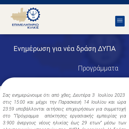
Ενημέρωση για νέα δράση ΔΥΠΑ
Προγράμματα
Σας ενημερώνουμε ότι από χθες, Δευτέρα 3 Ιουλίου 2023
στις 15:00 και μέχρι την Παρασκευή 14 Ιουλίου και ώρα
23:59 υποβάλλονται αιτήσεις επιχειρήσεων για συμμετοχή
στο “Πρόγραμμα απόκτησης εργασιακής εμπειρίας για
3.900 άνεργους νέους ηλικίας έως 29 ετων” μέσω των