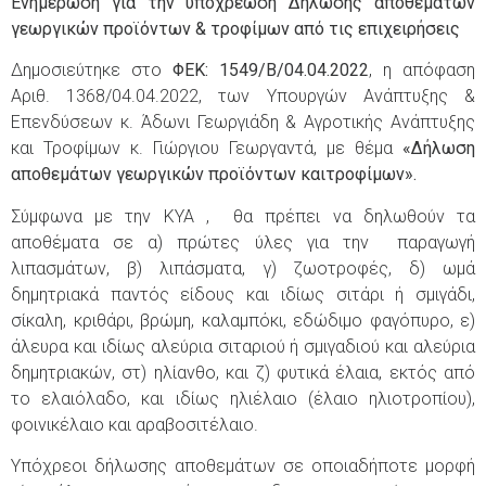
Ενημέρωση για την υποχρέωση Δήλωσης αποθεμάτων
γεωργικών προϊόντων & τροφίμων από τις επιχειρήσεις
Δημοσιεύτηκε στο
ΦΕΚ: 1549/Β/04.04.2022
, η απόφαση
Αριθ. 1368/04.04.2022, των Υπουργών Ανάπτυξης &
Επενδύσεων κ. Άδωνι Γεωργιάδη & Αγροτικής Ανάπτυξης
και Τροφίμων κ. Γιώργιου Γεωργαντά, με θέμα
«Δήλωση
αποθεμάτων γεωργικών προϊόντων και
τροφίμων».
Σύμφωνα με την ΚΥΑ , θα πρέπει να δηλωθούν τα
αποθέματα σε α) πρώτες ύλες για την παραγωγή
λιπασμάτων, β) λιπάσματα, γ) ζωοτροφές, δ) ωμά
δημητριακά παντός είδους και ιδίως σιτάρι ή σμιγάδι,
σίκαλη, κριθάρι, βρώμη, καλαμπόκι, εδώδιμο φαγόπυρο, ε)
άλευρα και ιδίως αλεύρια σιταριού ή σμιγαδιού και αλεύρια
δημητριακών, στ) ηλίανθο, και ζ) φυτικά έλαια, εκτός από
το ελαιόλαδο, και ιδίως ηλιέλαιο (έλαιο ηλιοτροπίου),
φοινικέλαιο και αραβοσιτέλαιο.
Υπόχρεοι δήλωσης αποθεμάτων σε οποιαδήποτε μορφή