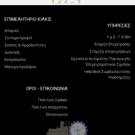
1
2
3
…
5
ΕΠΙΜΕΛΗΤΗΡΙΟ ΚΙΛΚΙΣ
ΥΠΗΡΕΣΙΕΣ
Ιστορικό
Υ.μ.Σ - Γ.Ε.ΜΗ
Σύντομο προφίλ
Έναρξη Επιχείρησης
Σκοπός & Αρμοδιότητες
Στήριξη επιχειρήσεων
Διοίκηση
Εργαλείο Αυτόματης Παραγωγής
Εκπρόσωποι
Επιχειρηματικού Σχεδίου
Μήνυμα προέδρου
Helpdesk Συμβουλευτικής
Υποστήριξης
ΌΡΟΙ - ΕΠΙΚΟΙΝΩΝΊΑ
Πολιτική Cookies
Πολιτική Απορρήτου
Επικοινωνία