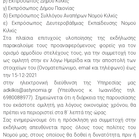
β) Εκπρόσωπος Δήμου Κιλκίς
γ) Εκπρόσωπος Δήμου Παιονίας
δ) Εκπρόσωπος Συλλόγου Αναπήρων Νομού Κιλκίς
ε) Εκπρόσωπος Δευτεροβάθμιας Εκπαίδευσης Νομού
Κιλκίς
Στα πλαίσια επιτυχούς υλοποίησης της εκδήλωσης
παρακαλούμε τους προαναφερόμενους φορείς για τον
ορισμό αρμοδίου στελέχους τους, για την συμμετοχή του
ως ομιλητή στην εν λόγω Ημερίδα και την αποστολή των
στοιχείων του (Ονοματεπώνυμο, email και τηλέφωνο) έως
την 15-12-2021
στην ηλεκτρονική διεύθυνση της Υπηρεσίας μας
adkilkis@astynomia.gr (Υπεύθυνος κ. Ιωαννίδης τηλ.
6980088977). Σημειώνεται ότι η διάρκεια της παρουσίασης
του εκάστοτε ομιλητή, για λόγους οικονομίας χρόνου, θα
πρέπει να περιοριστεί στα 8΄ λεπτά της ώρας.
Σας ενημερώνουμε ότι η πρόσκληση για συμμετοχή στην
εκδήλωση απευθύνεται προς όλους τους πολίτες του
Νομού μας, στους οποίους θα δοθεί η δυνατότητα, πριν ή