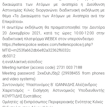
δικαιώματα των Ατόμων με αναπηρία η Διεύθυνση
Αστυνομίας Κιλκίς διοργανώνει διαδικτυακή εκδήλωση με
θέμα «Τα Δικαιώματα των Ατόμων με Αναπηρία ανά την
Επικράτεια».
Η ανωτέρω εκδήλωση θα πραγματοποιηθεί την Δευτέρα
20 Δεκεμβρίου 2021, κατά τις ώρες 10:00-12:00 στην
διαδικτυακή πλατφόρμα WEBEX στον υπερσύνδεσμο:
https://hellenicpolice.webex.com/hellenicpolice/j.php?
MTID=m253fa662db6e82a32362f6032c
db5012
ή εναλλακτική είσοδος:
Meeting number (access code): 2731 003 7188
Meeting password: 2xwDuhJ5bj2 (29938455 from phones
and video systems)
Συντονισμός: Υπαστυνόμος Β΄ ΙΩΑΝΝΙΔΗΣ Αλέξανδρος
Χαιρετισμός – Εισήγηση: Αστυνομικός Υποδιευθυντής
ΚΟΥΡΤΙΔΗΣ Ευστάθιος
Ομιλητές: α) Εκπρόσωπος Περιφερειακής Ενότητας Κιλκίς