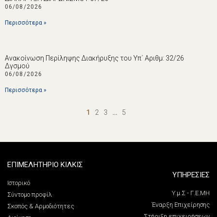
06/08/2026
Περισσότερα »
Ανακοίνωση Περίληψης Διακήρυξης του Υπ΄ Αριθμ: 32/26
Δγσμού
06/08/2026
Περισσότερα »
1
2
3
…
5
ΕΠΙΜΕΛΗΤΗΡΙΟ ΚΙΛΚΙΣ
ΥΠΗΡΕΣΙΕΣ
Ιστορικό
Υ.μ.Σ - Γ.Ε.ΜΗ
Σύντομο προφίλ
Έναρξη Επιχείρησης
Σκοπός & Αρμοδιότητες
Στήριξη επιχειρήσεων