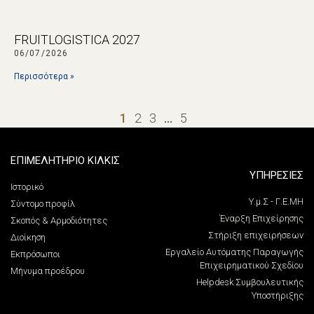
FRUITLOGISTICA 2027
06/07/2026
Περισσότερα »
1
2
3
…
5
ΕΠΙΜΕΛΗΤΗΡΙΟ ΚΙΛΚΙΣ
ΥΠΗΡΕΣΙΕΣ
Ιστορικό
Υ.μ.Σ - Γ.Ε.ΜΗ
Σύντομο προφίλ
Έναρξη Επιχείρησης
Σκοπός & Αρμοδιότητες
Στήριξη επιχειρήσεων
Διοίκηση
Εργαλείο Αυτόματης Παραγωγής
Εκπρόσωποι
Επιχειρηματικού Σχεδίου
Μήνυμα προέδρου
Helpdesk Συμβουλευτικής
Υποστήριξης