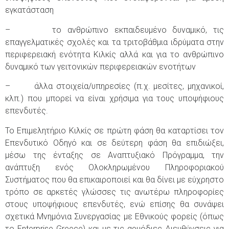
εγκατάσταση
– το ανθρώπινο εκπαιδευμένο δυναμικό, τις
επαγγελματικές σχολές και τα τριτοβάθμια ιδρύματα στην
περιφερειακή ενότητα Κιλκίς αλλά και για το ανθρώπινο
δυναμικό των γειτονικών περιφερειακών ενοτήτων
– άλλα στοιχεία/υπηρεσίες (π.χ. μεσίτες, μηχανικοί,
κλπ.) που μπορεί να είναι χρήσιμα για τους υποψήφιους
επενδυτές.
Το Επιμελητήριο Κιλκίς σε πρώτη φάση θα καταρτίσει τον
Επενδυτικό Οδηγό και σε δεύτερη φάση θα επιδιώξει,
μέσω της ένταξης σε Αναπτυξιακό Πρόγραμμα, την
ανάπτυξη ενός Ολοκληρωμένου Πληροφοριακού
Συστήματος που θα επικαιροποιεί και θα δίνει με εύχρηστο
τρόπο σε αρκετές γλώσσες τις ανωτέρω πληροφορίες
στους υποψήφιους επενδυτές, ενώ επίσης θα συνάψει
σχετικά Μνημόνια Συνεργασίας με Εθνικούς φορείς (όπως
το Enterprise Greece) και με τις αρμόδιες Διευθύνσεις για