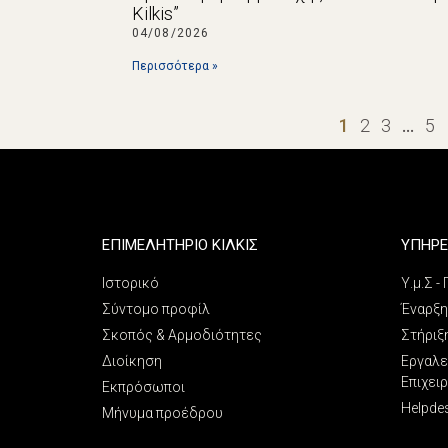
Kilkis”
04/08/2026
Περισσότερα »
1
2
3
…
5
ΕΠΙΜΕΛΗΤΗΡΙΟ ΚΙΛΚΙΣ
ΥΠΗΡΕ
Ιστορικό
Υ.μ.Σ -
Σύντομο προφίλ
Έναρξη
Σκοπός & Αρμοδιότητες
Στήριξ
Διοίκηση
Εργαλε
Επιχει
Εκπρόσωποι
Helpde
Μήνυμα προέδρου