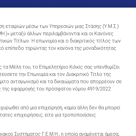
η εταιριών μέσω των Υπηρεσιών μιας Στάσης (Υ.Μ.Σ.)
ΜΗ.)» μεταξύ άλλων περιλαμβάνονται και οι Κανόνες
τικών Τίτλων. Η επωνυμία και ο διακριτικός τίτλος των
κό επίπεδο τηρώντας τον κανόνα της μοναδικότητας
τα Μέλη του, το Επιμελητήριο Κιλκίς σας υπενθυμίζει
ύσετε την Επωνυμία και τον Διακριτικό Τίτλο της
έμιτο ανταγωνισμό και τα δικαιώματα που απορρέουν σε
ς της εφαρμογής του πρόσφατου νόμου 4919/2022
χυρωθεί από μια επιχείρηση, καμία άλλη δεν θα μπορεί
στατες επιχειρήσεις, είτε για τροποποιήσεις
κού Συστήματος Γ.Ε.Μ.Η., η οποία αναμένεται άμεσα,