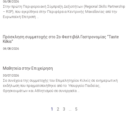
06/08/2026
Στην πρώτη Περιφερειακή Σύμπραξη Δεξιοτήτων (Regional Skills Partnership
– RSP), που εγκρίθηκε στην Περιφέρεια Κεντρικής Μακεδονίας από την
Ευρωπαϊκή Επιτροπή …
Πρόσκληση συμμετοχής στο 2ο Φεστιβάλ Γαστρονομίας “Taste
Kilkis”
04/08/2026
Μαθητεία στην Επιχείρηση
30/07/2026
Σε συνέχεια της συμμετοχής του Επιμελητηρίου Κιλκίς σε ενημερωτική
εκδήλωση που πραγματοποιήθηκε από το Υπουργείο Παιδείας,
Θρησκευμάτων και Αθλητισμού σε συνεργασία …
1
2
3
…
5