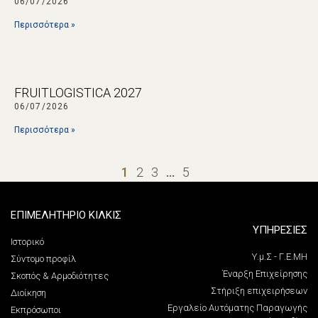
06/07/2026
Περισσότερα »
FRUITLOGISTICA 2027
06/07/2026
Περισσότερα »
1
2
3
…
5
ΕΠΙΜΕΛΗΤΗΡΙΟ ΚΙΛΚΙΣ
ΥΠΗΡΕΣΙΕΣ
Ιστορικό
Υ.μ.Σ - Γ.Ε.ΜΗ
Σύντομο προφίλ
Έναρξη Επιχείρησης
Σκοπός & Αρμοδιότητες
Στήριξη επιχειρήσεων
Διοίκηση
Εργαλείο Αυτόματης Παραγωγής
Εκπρόσωποι