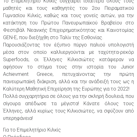
Το Επιμελητήριο Κιλκίς συγχαίρει ιδιαίτερα όλους τους
μαθητές και τους καθηγητές του 2ου Πειραματικού
Γυμνασίου Κιλκίς, καθώς και τους γονείς αυτών, για την
κατάκτηση του Πρώτου Πανευρωπαϊκού Βραβείου στο
Φεστιβάλ Νεανικής Επιχειρηματικότητας και Καινοτομίας
GEN-E, που διεξήχθη στο Ταλίν της Εσθονίας.
Παρουσιάζοντας τον έξυπνο πύργο παλιού υπολογιστή
μέσα στον οποίο καλλιεργούνται με ταχύτητα-ρεκόρ
Superfoods, οι Έλληνες Κιλκισιώτες κατάφεραν να
αφήσουν το στίγμα τους στην ιστορία του Junior
Achievment Greece, πετυχαίνοντας την πρώτη
πανευρωπαϊκή διάκριση, αλλά και την ανάδειξή τους ως η
Καλύτερη Μαθητική Επιχείρηση της Ευρώπης για το 2022!
Πολλά συγχαρητήρια σε όλους για την σκληρή δουλειά, που
σίγουρα απέδωσε τα μέγιστα! Κάνατε όλους τους
Έλληνες, αλλά κυρίως τους Κιλκισιώτες, να σφύζουν από
υπερηφάνεια!
Για το Επιμελητήριο Κιλκίς