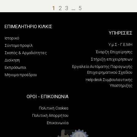
1
2
3
…
5
ΕΠΙΜΕΛΗΤΗΡΙΟ ΚΙΛΚΙΣ
ΥΠΗΡΕΣΙΕΣ
Ιστορικό
Υ.μ.Σ - Γ.Ε.ΜΗ
Σύντομο προφίλ
Έναρξη Επιχείρησης
Σκοπός & Αρμοδιότητες
Στήριξη επιχειρήσεων
Διοίκηση
Εργαλείο Αυτόματης Παραγωγής
Εκπρόσωποι
Επιχειρηματικού Σχεδίου
Μήνυμα προέδρου
Helpdesk Συμβουλευτικής
Υποστήριξης
ΌΡΟΙ - ΕΠΙΚΟΙΝΩΝΊΑ
Πολιτική Cookies
Πολιτική Απορρήτου
Επικοινωνία