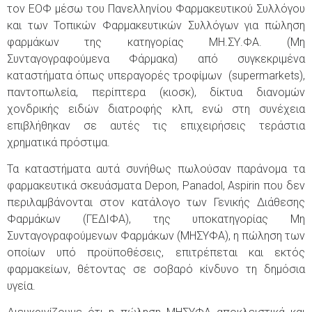
τον ΕΟΦ μέσω του Πανελληνίου Φαρμακευτικού Συλλόγου
και των Τοπικών Φαρμακευτικών Συλλόγων για πώληση
φαρμάκων της κατηγορίας ΜΗ.ΣΥ.ΦΑ. (Μη
Συνταγογραφούμενα Φάρμακα) από συγκεκριμένα
καταστήματα όπως υπεραγορές τροφίμων (supermarkets),
παντοπωλεία, περίπτερα (κιοσκ), δίκτυα διανομών
χονδρικής ειδών διατροφής κλπ, ενώ στη συνέχεια
επιβλήθηκαν σε αυτές τις επιχειρήσεις τεράστια
χρηματικά πρόστιμα.
Τα καταστήματα αυτά συνήθως πωλούσαν παράνομα τα
φαρμακευτικά σκευάσματα Depon, Panadol, Aspirin που δεν
περιλαμβάνονται στον κατάλογο των Γενικής Διάθεσης
Φαρμάκων (ΓΕΔΙΦΑ), της υποκατηγορίας Μη
Συνταγογραφούμενων Φαρμάκων (ΜΗΣΥΦΑ), η πώληση των
οποίων υπό προϋποθέσεις, επιτρέπεται και εκτός
φαρμακείων, θέτοντας σε σοβαρό κίνδυνο τη δημόσια
υγεία.