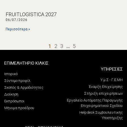
FRUITLOGISTICA 2027
06/07/2026
Περισσότερα »
1
2
3
…
5
ΕΠΙΜΕΛΗΤΗΡΙΟ ΚΙΛΚΙΣ
ΥΠΗΡΕΣΙΕΣ
Ιστορικό
Υ.μ.Σ - Γ.Ε.ΜΗ
Σύντομο προφίλ
Έναρξη Επιχείρησης
Σκοπός & Αρμοδιότητες
Στήριξη επιχειρήσεων
Διοίκηση
Εργαλείο Αυτόματης Παραγωγής
Εκπρόσωποι
Επιχειρηματικού Σχεδίου
Μήνυμα προέδρου
Helpdesk Συμβουλευτικής
Υποστήριξης