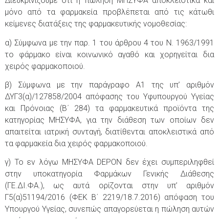
Διευκρινίζουμε ότι η πώληση ΜΗΣΥΦΑ αποκλειστικά και
μόνο από τα φαρμακεία προβλέπεται από τις κάτωθι
κείμενες διατάξεις της φαρμακευτικής νομοθεσίας:
α) Σύμφωνα με την παρ. 1 του άρθρου 4 του Ν. 1963/1991
το φάρμακο είναι κοινωνικό αγαθό και χορηγείται δια
χειρός φαρμακοποιού.
β) Σύμφωνα με την παράγραφο Α1 της υπ’ αριθμόν
ΔΥΓ3(α)/127858/2004 απόφασης του Υφυπουργού Υγείας
και Πρόνοιας (Β΄ 284) τα φαρμακευτικά προϊόντα της
κατηγορίας ΜΗΣΥΦΑ, για την διάθεση των οποίων δεν
απαιτείται ιατρική συνταγή, διατίθενται αποκλειστικά από
τα φαρμακεία δια χειρός φαρμακοποιού.
γ) Το εν λόγω ΜΗΣΥΦΑ DEPOΝ δεν έχει συμπεριληφθεί
στην υποκατηγορία Φαρμάκων Γενικής Διάθεσης
(ΓΕ.ΔΙ.ΦΑ.), ως αυτά ορίζονται στην υπ’ αριθμόν
Γ5(α)51194/2016 (ΦΕΚ Β΄ 2219/18.7.2016) απόφαση του
Υπουργού Υγείας, συνεπώς απαγορεύεται η πώληση αυτών