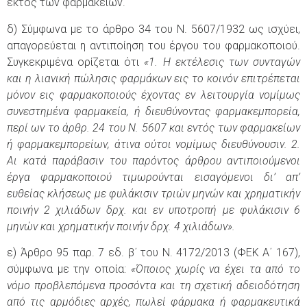
εκτός των φαρμακείων.
δ) Σύμφωνα με το άρθρο 34 του Ν. 5607/1932 ως ισχύει,
απαγορεύεται η αντιποίηση του έργου του φαρμακοποιού.
Συγκεκριμένα ορίζεται ότι
«1. Η εκτέλεσις των συνταγών
και η λιανική πώλησις φαρμάκων εις το κοινόν επιτρέπεται
μόνον εις φαρμακοποιούς έχοντας εν λειτουργία νομίμως
συνεστημένα φαρμακεία, ή διευθύνοντας φαρμακεμπορεία,
περί ων το άρθρ. 24 του Ν. 5607 και εντός των φαρμακείων
ή φαρμακεμπορείων, άτινα ούτοι νομίμως διευθύνουσιν. 2.
Αι κατά παράβασιν του παρόντος άρθρου αντιποιούμενοι
έργα φαρμακοποιού τιμωρούνται εισαγόμενοι δι’ απ’
ευθείας κλήσεως με φυλάκισιν τριών μηνών και χρηματικήν
ποινήν 2 χιλιάδων δρχ. και εν υποτροπή με φυλάκισιν 6
μηνών και χρηματικήν ποινήν δρχ. 4 χιλιάδων».
ε) Άρθρο 95 παρ. 7 εδ. β΄ του Ν. 4172/2013 (ΦΕΚ Α΄ 167),
σύμφωνα με την οποία:
«Όποιος χωρίς να έχει τα από το
νόμο προβλεπόμενα προσόντα και τη σχετική αδειοδότηση
από τις αρμόδιες αρχές, πωλεί φάρμακα ή φαρμακευτικά