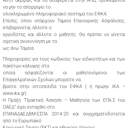
Αυτό ακριβώς και θα αναφέρεται στην ΑΠΔ, προκειμένου
να μην το απορρίψει το
ολοκληρωμένο πληροφοριακό σύστημα του ΕΦΚΑ.
Επίσης, όπου υπάρχουν Ταμεία Επικουρικής Ασφάλισης,
επιβαρύνεται, άλλοτε ο
εργοδότης και άλλοτε ο μαθητής. Θα πρέπει να γίνεται
σχετική συνεννόηση με τα
ως άνω Ταμεία.
Πληροφορίες για τους κωδικούς των ειδικοτήτων και των
πακέτων κάλυψης στα
οποία ασφαλίζονται οι μαθητευόμενοι των
Επαγγελματικών Σχολών μπορείτε να
βρείτε στην ιστοσελίδα του ΕΦΚΑ ( ή πρώην ΙΚΑ –
www.ika.gr)
Η Πράξη “Πρακτική Άσκηση – Μαθητεία των ΕΠΑ.Σ του
ΟΑΕΔ” έχει ενταχθεί στο
ΕΠΑΝΑΔ&ΕΔΒΜ-ΕΣΠΑ 2014-20 και συγχρηματοδοτείται
από το Ευρωπαϊκό
Κοινωνικό Ταμείο (ΕΚΤ) και εθνικούς πόρους.