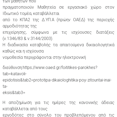
των μαθητών που
πραγματοποιούν Μαθητεία σε εργασιακό χώρο στον
Ιδιωτικό τομέα, καταβάλλεται
από το ΚΠΑ2 της Δ.ΥΠ.Α (πρώην ΟΑΕΔ) της περιοχής
αρμοδιότητας της
επιχείρησης, σύμφωνα με τις ισχύουσες διατάξεις
(ν.1346/83 & ν.3144/2003).
Η διαδικασία καταβολής τα απαιτούμενα δικαιολογητικά
καθώς και η ισχύουσα
νομοθεσία περιγράφονται στην ηλεκτρονική
διεύθυνση:https://www.oaed.gr/foititikes-parokhes?
tab=katavoli-
epidotisis&tab2=prototipa-dikaiologhitika-poy-zitountai-inai-
ta-
eksis&tab3=
Η αποζημίωση για τις ημέρες της κανονικής άδειας
καταβάλλεται από τους
εργοδότες στο σύνολο του προβλεπόμενου από τις