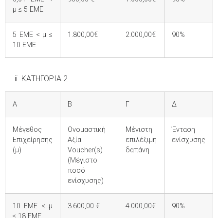
μ ≤ 5 ΕΜΕ
5 ΕΜΕ < μ ≤
1.800,00€
2.000,00€
90%
10 ΕΜΕ
ii. ΚΑΤΗΓΟΡΙΑ 2
Α
Β
Γ
Δ
Μέγεθος
Ονομαστική
Μέγιστη
Ένταση
Επιχείρησης
Αξία
επιλέξιμη
ενίσχυσης
(μ)
Voucher(s)
δαπάνη
(Μέγιστο
ποσό
ενίσχυσης)
10 ΕΜΕ < μ
3.600,00 €
4.000,00€
90%
≤ 18 ΕΜΕ