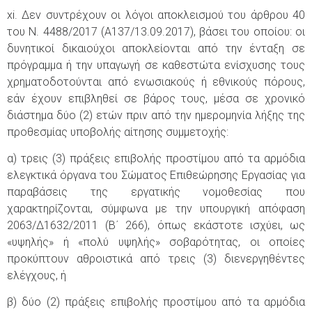
xi. Δεν συντρέχουν οι λόγοι αποκλεισμού του άρθρου 40
του Ν. 4488/2017 (Α137/13.09.2017), βάσει του οποίου: οι
δυνητικοί δικαιούχοι αποκλείονται από την ένταξη σε
πρόγραμμα ή την υπαγωγή σε καθεστώτα ενίσχυσης τους
χρηματοδοτούνται από ενωσιακούς ή εθνικούς πόρους,
εάν έχουν επιβληθεί σε βάρος τους, μέσα σε χρονικό
διάστημα δύο (2) ετών πριν από την ημερομηνία λήξης της
προθεσμίας υποβολής αίτησης συμμετοχής:
α) τρεις (3) πράξεις επιβολής προστίμου από τα αρμόδια
ελεγκτικά όργανα του Σώματος Επιθεώρησης Εργασίας για
παραβάσεις της εργατικής νομοθεσίας που
χαρακτηρίζονται, σύμφωνα με την υπουργική απόφαση
2063/Δ1632/2011 (Β΄ 266), όπως εκάστοτε ισχύει, ως
«υψηλής» ή «πολύ υψηλής» σοβαρότητας, οι οποίες
προκύπτουν αθροιστικά από τρεις (3) διενεργηθέντες
ελέγχους, ή
β) δύο (2) πράξεις επιβολής προστίμου από τα αρμόδια