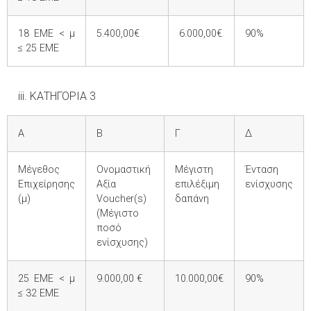
18 ΕΜΕ < μ
5.400,00€
6.000,00€
90%
≤ 25 ΕΜΕ
iii. ΚΑΤΗΓΟΡΙΑ 3
Α
Β
Γ
Δ
Μέγεθος
Ονομαστική
Μέγιστη
Ένταση
Επιχείρησης
Αξία
επιλέξιμη
ενίσχυσης
(μ)
Voucher(s)
δαπάνη
(Μέγιστο
ποσό
ενίσχυσης)
25 ΕΜΕ < μ
9.000,00 €
10.000,00€
90%
≤ 32 ΕΜΕ