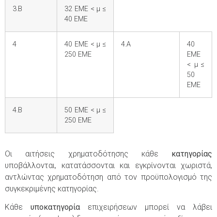
3.Β
32 ΕΜΕ < μ ≤
40 ΕΜΕ
4
40 ΕΜΕ < μ ≤
4.Α
40
250 ΕΜΕ
ΕΜΕ
< μ ≤
50
ΕΜΕ
4.Β
50 ΕΜΕ < μ ≤
250 ΕΜΕ
Οι αιτήσεις χρηματοδότησης κάθε
κατηγορίας
υποβάλλονται, κατατάσσονται και εγκρίνονται χωριστά,
αντλώντας χρηματοδότηση από τον προϋπολογισμό της
συγκεκριμένης κατηγορίας.
Κάθε
υποκατηγορία
επιχειρήσεων μπορεί να λάβει