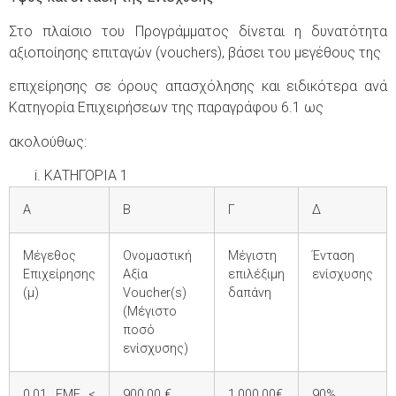
Στο πλαίσιο του Προγράμματος δίνεται η δυνατότητα
αξιοποίησης επιταγών (vouchers), βάσει του μεγέθους της
επιχείρησης σε όρους απασχόλησης και ειδικότερα ανά
Κατηγορία Επιχειρήσεων της παραγράφου 6.1 ως
ακολούθως:
ΚΑΤΗΓΟΡΙΑ 1
Α
Β
Γ
Δ
Μέγεθος
Ονομαστική
Μέγιστη
Ένταση
Επιχείρησης
Αξία
επιλέξιμη
ενίσχυσης
(μ)
Voucher(s)
δαπάνη
(Μέγιστο
ποσό
ενίσχυσης)
0,01 ΕΜΕ <
900,00 €
1.000,00€
90%