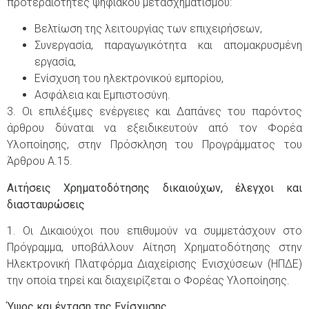
προτεραιότητες ψηφιακού μετασχηματισμού:
Βελτίωση της λειτουργίας των επιχειρήσεων,
Συνεργασία, παραγωγικότητα και απομακρυσμένη
εργασία,
Ενίσχυση του ηλεκτρονικού εμπορίου,
Ασφάλεια και Εμπιστοσύνη.
3. Οι επιλέξιμες ενέργειες και Δαπάνες του παρόντος
άρθρου δύναται να εξειδικευτούν από τον Φορέα
Υλοποίησης, στην Πρόσκληση του Προγράμματος του
Άρθρου Α.15.
Αιτήσεις Χρηματοδότησης δικαιούχων, έλεγχοι και
διασταυρώσεις
1. Οι Δικαιούχοι που επιθυμούν να συμμετάσχουν στο
Πρόγραμμα, υποβάλλουν Αίτηση Χρηματοδότησης στην
Ηλεκτρονική Πλατφόρμα Διαχείρισης Ενισχύσεων (ΗΠΔΕ)
την οποία τηρεί και διαχειρίζεται ο Φορέας Υλοποίησης.
Ύ
ψο
ς
και
έ
νταση
τη
ς
Εν
ί
σχυση
ς