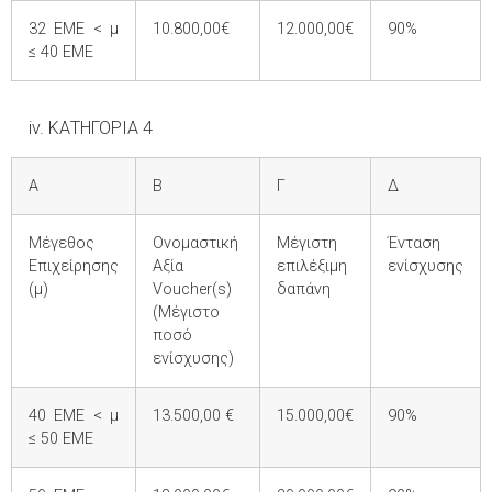
32 ΕΜΕ < μ
10.800,00€
12.000,00€
90%
≤ 40 ΕΜΕ
iv. ΚΑΤΗΓΟΡΙΑ 4
Α
Β
Γ
Δ
Μέγεθος
Ονομαστική
Μέγιστη
Ένταση
Επιχείρησης
Αξία
επιλέξιμη
ενίσχυσης
(μ)
Voucher(s)
δαπάνη
(Μέγιστο
ποσό
ενίσχυσης)
40 ΕΜΕ < μ
13.500,00 €
15.000,00€
90%
≤ 50 ΕΜΕ