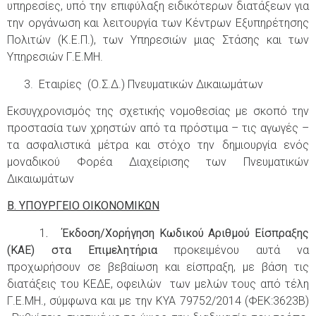
υπηρεσίες, υπό την επιφύλαξη ειδικότερων διατάξεων για
την οργάνωση και λειτουργία των Κέντρων Εξυπηρέτησης
Πολιτών (Κ.Ε.Π.), των Υπηρεσιών μιας Στάσης και των
Υπηρεσιών Γ.Ε.ΜΗ.
3. Εταιρίες (Ο.Σ.Δ.) Πνευματικών Δικαιωμάτων
Εκσυγχρονισμός της σχετικής νομοθεσίας με σκοπό την
προστασία των χρηστών από τα πρόστιμα – τις αγωγές –
τα ασφαλιστικά μέτρα και στόχο την δημιουργία ενός
μοναδικού Φορέα Διαχείρισης των Πνευματικών
Δικαιωμάτων
Β. ΥΠΟΥΡΓΕΙΟ ΟΙΚΟΝΟΜΙΚΩΝ
1
. Έκδοση/Χορήγηση Κωδικού Αριθμού Είσπραξης
(ΚΑΕ) στα Επιμελητήρια
προκειμένου αυτά να
προχωρήσουν σε βεβαίωση και είσπραξη, με βάση τις
διατάξεις του ΚΕΔΕ, οφειλών των μελών τους από τέλη
Γ.Ε.ΜΗ., σύμφωνα και με την ΚΥΑ 79752/2014 (ΦΕΚ:3623Β)