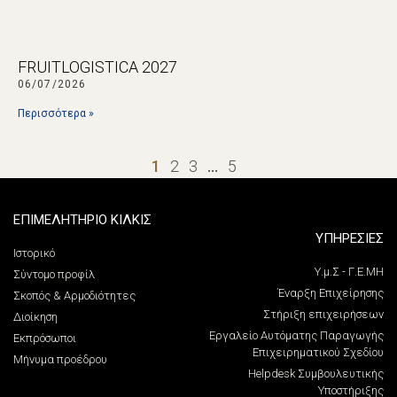
FRUITLOGISTICA 2027
06/07/2026
Περισσότερα »
1
2
3
…
5
ΕΠΙΜΕΛΗΤΗΡΙΟ ΚΙΛΚΙΣ
ΥΠΗΡΕΣΙΕΣ
Ιστορικό
Υ.μ.Σ - Γ.Ε.ΜΗ
Σύντομο προφίλ
Έναρξη Επιχείρησης
Σκοπός & Αρμοδιότητες
Στήριξη επιχειρήσεων
Διοίκηση
Εργαλείο Αυτόματης Παραγωγής
Εκπρόσωποι
Επιχειρηματικού Σχεδίου
Μήνυμα προέδρου
Helpdesk Συμβουλευτικής
Υποστήριξης