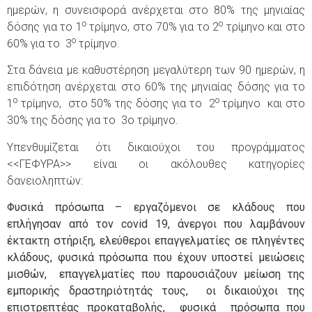
ημερών, η συνεισφορά ανέρχεται στο 80% της μηνιαίας
ο
ο
δόσης για το 1
τρίμηνο, στο 70% για το 2
τρίμηνο και στο
ο
60% για το 3
τρίμηνο.
Στα δάνεια με καθυστέρηση μεγαλύτερη των 90 ημερών, η
επιδότηση ανέρχεται στο 60% της μηνιαίας δόσης για το
ο
ο
1
τρίμηνο, στο 50% της δόσης για το 2
τρίμηνο και στο
30% της δόσης για το 3ο τρίμηνο.
Υπενθυμίζεται ότι δικαιούχοι του προγράμματος
<<ΓΕΦΥΡΑ>> είναι οι ακόλουθες κατηγορίες
δανειοληπτών:
Φυσικά πρόσωπα – εργαζόμενοι σε κλάδους που
επλήγησαν από τον
covid
19, άνεργοι που λαμβάνουν
έκτακτη στήριξη, ελεύθεροι επαγγελματίες σε πληγέντες
κλάδους, φυσικά πρόσωπα που έχουν υποστεί μειώσεις
μισθών, επαγγελματίες που παρουσιάζουν μείωση της
εμπορικής δραστηριότητάς τους, οι δικαιούχοι της
επιστρεπτέας προκαταβολής, φυσικά πρόσωπα που