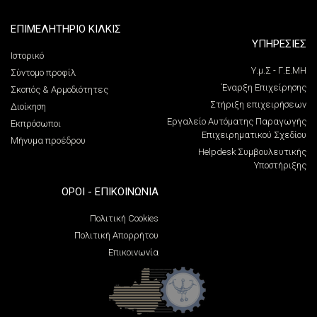
ΕΠΙΜΕΛΗΤΗΡΙΟ ΚΙΛΚΙΣ
ΥΠΗΡΕΣΙΕΣ
Ιστορικό
Υ.μ.Σ - Γ.Ε.ΜΗ
Σύντομο προφίλ
Έναρξη Επιχείρησης
Σκοπός & Αρμοδιότητες
Στήριξη επιχειρήσεων
Διοίκηση
Εργαλείο Αυτόματης Παραγωγής
Εκπρόσωποι
Επιχειρηματικού Σχεδίου
Μήνυμα προέδρου
Helpdesk Συμβουλευτικής
Υποστήριξης
ΌΡΟΙ - ΕΠΙΚΟΙΝΩΝΊΑ
Πολιτική Cookies
Πολιτική Απορρήτου
Επικοινωνία