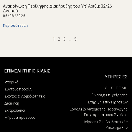
Ανακοίνωση Περίληψης Διακήρυξης του Υπ΄ Αριθμ: 32/26
Δγσμού
06/08/2026
Περισσότερα »
1
2
3
…
5
ΕΠΙΜΕΛΗΤΗΡΙΟ ΚΙΛΚΙΣ
ΥΠΗΡΕΣΙΕΣ
Ιστορικό
Υ.μ.Σ - Γ.Ε.ΜΗ
Σύντομο προφίλ
Έναρξη Επιχείρησης
Σκοπός & Αρμοδιότητες
Στήριξη επιχειρήσεων
Διοίκηση
Εργαλείο Αυτόματης Παραγωγής
Εκπρόσωποι
Επιχειρηματικού Σχεδίου
Μήνυμα προέδρου
Helpdesk Συμβουλευτικής
Υποστήριξης