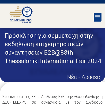
Πρόσκληση για συμμετοχή στην
εκδήλωση επιχειρηματικών
συναντήσεων Β2Β@88th
Thessaloniki International Fair 2024
Νέα - Δράσεις
Στο πλαίσιο της 88ης Διεθνούς Έκθεσης Θεσσαλονίκης, η
ΔΕΘ-HELEXPO σε συνεργασία με τον Σύνδεσμο