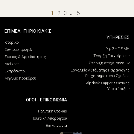
1
2
3
…
5
ΕΠΙΜΕΛΗΤΗΡΙΟ ΚΙΛΚΙΣ
ΥΠΗΡΕΣΙΕΣ
Ιστορικό
Υ.μ.Σ - Γ.Ε.ΜΗ
Σύντομο προφίλ
Έναρξη Επιχείρησης
Σκοπός & Αρμοδιότητες
Στήριξη επιχειρήσεων
Διοίκηση
Εργαλείο Αυτόματης Παραγωγής
Εκπρόσωποι
Επιχειρηματικού Σχεδίου
Μήνυμα προέδρου
Helpdesk Συμβουλευτικής
Υποστήριξης
ΌΡΟΙ - ΕΠΙΚΟΙΝΩΝΊΑ
Πολιτική Cookies
Πολιτική Απορρήτου
Επικοινωνία