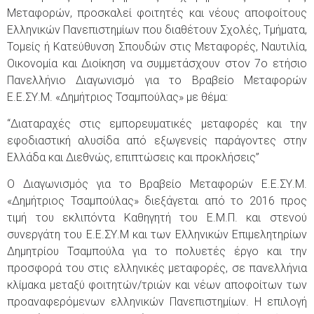
Μεταφορών, προσκαλεί φοιτητές και νέους αποφοίτους
Ελληνικών Πανεπιστημίων που διαθέτουν Σχολές, Τμήματα,
Τομείς ή Κατεύθυνση Σπουδών στις Μεταφορές, Ναυτιλία,
Οικονομία και Διοίκηση να συμμετάσχουν στον 7ο ετήσιο
Πανελλήνιο Διαγωνισμό για το Βραβείο Μεταφορών
Ε.Ε.ΣΥ.Μ. «Δημήτριος Τσαμπούλας» με θέμα:
“Διαταραχές στις εμπορευματικές μεταφορές και την
εφοδιαστική αλυσίδα από εξωγενείς παράγοντες στην
Ελλάδα και Διεθνώς, επιπτώσεις και προκλήσεις”
Ο Διαγωνισμός για το Βραβείο Μεταφορών Ε.Ε.ΣΥ.Μ.
«Δημήτριος Τσαμπούλας» διεξάγεται από το 2016 προς
τιμή του εκλιπόντα Καθηγητή του Ε.Μ.Π. και στενού
συνεργάτη του Ε.Ε.ΣΥ.Μ και των Ελληνικών Επιμελητηρίων
Δημητρίου Τσαμπούλα για το πολυετές έργο και την
προσφορά του στις ελληνικές μεταφορές, σε πανελλήνια
κλίμακα μεταξύ φοιτητών/τριών και νέων αποφοίτων των
προαναφερόμενων ελληνικών Πανεπιστημίων. Η επιλογή