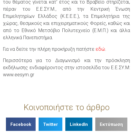
του θέματος γίνεται κατ’ έτος και το Βραβείο στηρίζεται,
πέραν του Ε.Ε.ΣΥ.Μ., από την Κεντρική Ένωση
Επιμελητηρίων Ελλάδος (Κ.Ε.Ε.Ε.), τα Επιμελητήρια της
χώρας, θεσμικούς και επιχειρηματικούς Φορείς, καθώς και
από το Εθνικό Μετσόβιο Πολυτεχνείο (Ε.Μ.Π.) και άλλα
ελληνικά Πανεπιστήμια.
Για να δείτε την πλήρη προκήρυξη πατήστε
εδώ
.
Περισσότερα για το Διαγωνισμό και την πρόσκληση
εκδήλωσης ενδιαφέροντος στην ιστοσελίδα του Ε.Ε.ΣΥ.Μ:
www.eesym.gr
Κοινοποιήστε το άρθρο
Facebook
Twitter
LinkedIn
Εκτύπωση