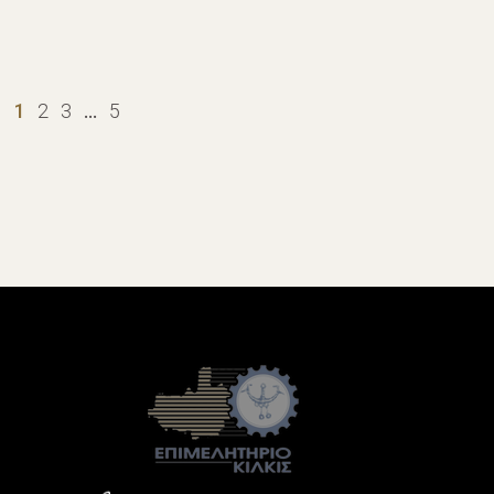
1
2
3
…
5