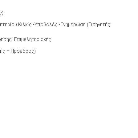
ς)
τηρίου Κιλκίς -Υποβολές -Ενημέρωση (Εισηγητής:
ρησης Επιμελητηριακής
ής – Πρόεδρος)