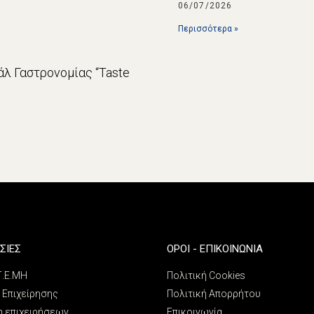
06/07/2026
Περισσότερα »
λ Γαστρονομίας “Taste
ΣΙΕΣ
ΌΡΟΙ - ΕΠΙΚΟΙΝΩΝΊΑ
 Γ.Ε.ΜΗ
Πολιτική Cookies
 Επιχείρησης
Πολιτική Απορρήτου
η επιχειρήσεων
Επικοινωνία