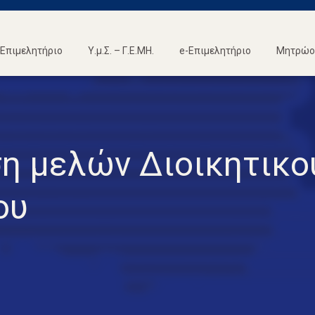
Επιμελητήριο
Υ.μ.Σ. – Γ.Ε.ΜΗ.
e-Επιμελητήριο
Μητρώο 
η μελών Διοικητικο
ου