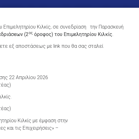
ου Επιμελητηρίου Κιλκίς, σε συνεδρίαση την Παρασκευή
ος
εδριάσεων (2
όροφος) του Επιμελητηρίου Κιλκίς.
τε εξ αποστάσεως με link που θα σας σταλεί
σης 22 Απριλίου 2026
τέας)
λκίς.
τέας)
ητηρίου Κιλκίς με έμφαση στην
 και τις Επιχειρήσεις» –