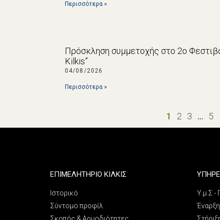
Περισσότερα »
Πρόσκληση συμμετοχής στο 2ο Φεστιβά
Kilkis”
04/08/2026
Περισσότερα »
1
2
3
…
5
ΕΠΙΜΕΛΗΤΗΡΙΟ ΚΙΛΚΙΣ
ΥΠΗΡΕ
Ιστορικό
Υ.μ.Σ -
Σύντομο προφίλ
Έναρξη
Σκοπός & Αρμοδιότητες
Στήριξ