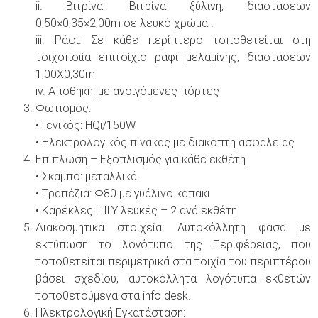
ii. Βιτρίνα: Βιτρίνα ξύλινη, διαστάσεων
0,50×0,35×2,00m σε λευκό χρώμα .
iii. Ράφι: Σε κάθε περίπτερο τοποθετείται στη
τοιχοποιία επιτοίχιο ράφι μελαμίνης, διαστάσεων
1,00Χ0,30m
iv. Αποθήκη: με ανοιγόμενες πόρτες
Φωτισμός:
• Γενικός: ΗQi/150W
• Ηλεκτρολογικός πίνακας με διακόπτη ασφαλείας
Επίπλωση – Εξοπλισμός για κάθε εκθέτη
• Σκαμπό: μεταλλικά
• Tραπέζια: Φ80 με γυάλινο καπάκι
• Kαρέκλες: LILY λευκές – 2 ανά εκθέτη
Διακοσμητικά στοιχεία: Αυτοκόλλητη φάσα με
εκτύπωση το λογότυπο της Περιφέρειας, που
τοποθετείται περιμετρικά στα τοιχία του περιπτέρου
βάσει σχεδίου, αυτοκόλλητα λογότυπα εκθετών
τοποθετούμενα στα info desk.
Ηλεκτρολογική Εγκατάσταση: