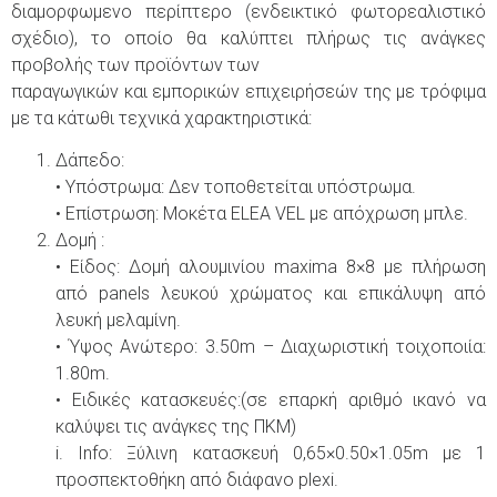
διαμορφωμενο περίπτερο (ενδεικτικό φωτορεαλιστικό
σχέδιο), το οποίο θα καλύπτει πλήρως τις ανάγκες
προβολής των προϊόντων των
παραγωγικών και εμπορικών επιχειρήσεών της με τρόφιμα
με τα κάτωθι τεχνικά χαρακτηριστικά:
Δάπεδο:
• Υπόστρωμα: Δεν τοποθετείται υπόστρωμα.
• Επίστρωση: Μοκέτα ELEA VEL με απόχρωση μπλε.
Δομή :
• Είδος: Δομή αλουμινίου maxima 8×8 με πλήρωση
από panels λευκού χρώματος και επικάλυψη από
λευκή μελαμίνη.
• Ύψος Aνώτερο: 3.50m – Διαχωριστική τοιχοποιία:
1.80m.
• Ειδικές κατασκευές:(σε επαρκή αριθμό ικανό να
καλύψει τις ανάγκες της ΠΚΜ)
i. Info: Ξύλινη κατασκευή 0,65×0.50×1.05m με 1
προσπεκτοθήκη από διάφανο plexi.