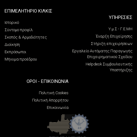
ΕΠΙΜΕΛΗΤΗΡΙΟ ΚΙΛΚΙΣ
ΥΠΗΡΕΣΙΕΣ
Ιστορικό
Υ.μ.Σ - Γ.Ε.ΜΗ
Σύντομο προφίλ
Έναρξη Επιχείρησης
Σκοπός & Αρμοδιότητες
Στήριξη επιχειρήσεων
Διοίκηση
Εργαλείο Αυτόματης Παραγωγής
Εκπρόσωποι
Επιχειρηματικού Σχεδίου
Μήνυμα προέδρου
Helpdesk Συμβουλευτικής
Υποστήριξης
ΌΡΟΙ - ΕΠΙΚΟΙΝΩΝΊΑ
Πολιτική Cookies
Πολιτική Απορρήτου
Επικοινωνία