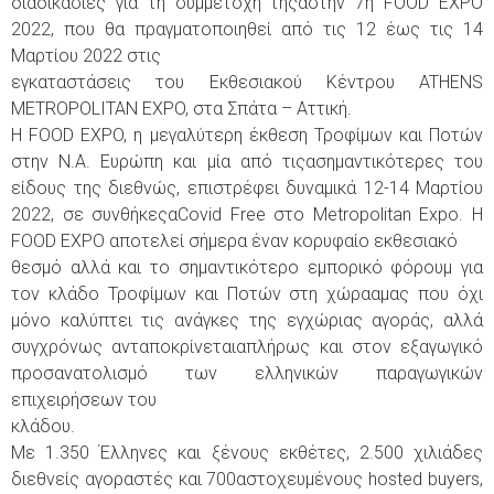
διαδικασίες για τη συμμετοχή τηςαστην 7η FOOD EXPO
2022, που θα πραγματοποιηθεί από τις 12 έως τις 14
Μαρτίου 2022 στις
εγκαταστάσεις του Εκθεσιακού Κέντρου ATHENS
METROPOLITAN EXPO, στα Σπάτα – Αττική.
Η FOOD EXPO, η μεγαλύτερη έκθεση Τροφίμων και Ποτών
στην Ν.Α. Ευρώπη και μία από τιςασημαντικότερες του
είδους της διεθνώς, επιστρέφει δυναμικά 12-14 Μαρτίου
2022, σε συνθήκεςαCovid Free στο Metropolitan Expo. Η
FOOD EXPO αποτελεί σήμερα έναν κορυφαίο εκθεσιακό
θεσμό αλλά και το σημαντικότερο εμπορικό φόρουμ για
τον κλάδο Τροφίμων και Ποτών στη χώρααμας που όχι
μόνο καλύπτει τις ανάγκες της εγχώριας αγοράς, αλλά
συγχρόνως ανταποκρίνεταιαπλήρως και στον εξαγωγικό
προσανατολισμό των ελληνικών παραγωγικών
επιχειρήσεων του
κλάδου.
Με 1.350 Έλληνες και ξένους εκθέτες, 2.500 χιλιάδες
διεθνείς αγοραστές και 700αστοχευμένους hosted buyers,