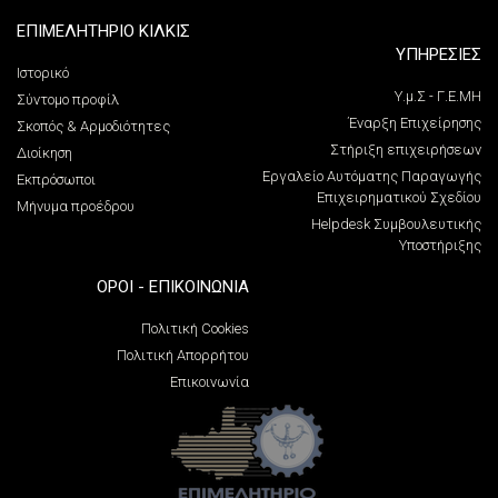
ΕΠΙΜΕΛΗΤΗΡΙΟ ΚΙΛΚΙΣ
ΥΠΗΡΕΣΙΕΣ
Ιστορικό
Υ.μ.Σ - Γ.Ε.ΜΗ
Σύντομο προφίλ
Έναρξη Επιχείρησης
Σκοπός & Αρμοδιότητες
Στήριξη επιχειρήσεων
Διοίκηση
Εργαλείο Αυτόματης Παραγωγής
Εκπρόσωποι
Επιχειρηματικού Σχεδίου
Μήνυμα προέδρου
Helpdesk Συμβουλευτικής
Υποστήριξης
ΌΡΟΙ - ΕΠΙΚΟΙΝΩΝΊΑ
Πολιτική Cookies
Πολιτική Απορρήτου
Επικοινωνία