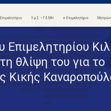
Επιμελητήριο
Υ.μ.Σ. – Γ.Ε.ΜΗ.
e-Επιμελητήριο
Μητρώο 
ου Επιμελητηρίου Κιλ
τη θλίψη του για το
ης Κικής Καναροπούλ