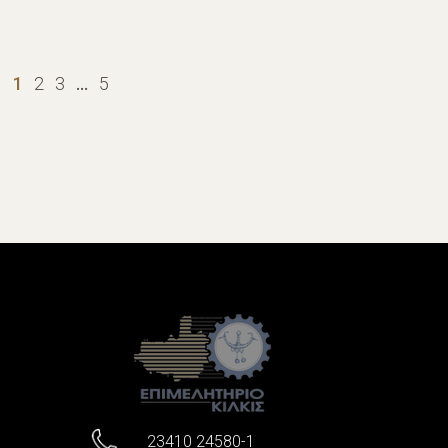
1
2
3
…
5
23410 24580-1