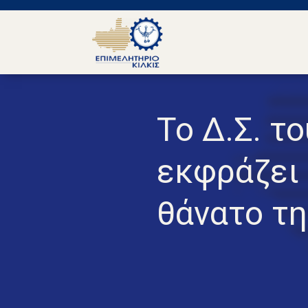
Το Δ.Σ. τ
εκφράζει 
θάνατο τ