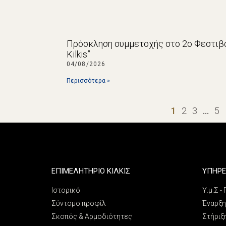
Πρόσκληση συμμετοχής στο 2ο Φεστιβά
Kilkis”
04/08/2026
Περισσότερα »
1
2
3
…
5
ΕΠΙΜΕΛΗΤΗΡΙΟ ΚΙΛΚΙΣ
ΥΠΗΡΕ
Ιστορικό
Υ.μ.Σ -
Σύντομο προφίλ
Έναρξη
Σκοπός & Αρμοδιότητες
Στήριξ