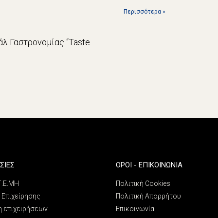
Περισσότερα »
λ Γαστρονομίας “Taste
ΣΙΕΣ
ΌΡΟΙ - ΕΠΙΚΟΙΝΩΝΊΑ
 Γ.Ε.ΜΗ
Πολιτική Cookies
 Επιχείρησης
Πολιτική Απορρήτου
η επιχειρήσεων
Επικοινωνία