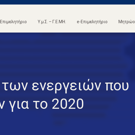
Επιμελητήριο
Υ.μ.Σ. – Γ.Ε.ΜΗ.
e-Επιμελητήριο
Μητρώο 
 των ενεργειών που
 για το 2020