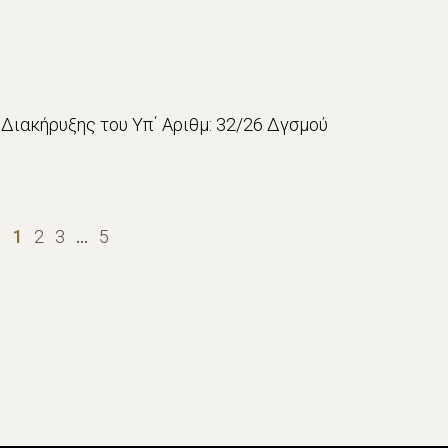
Διακήρυξης του Υπ΄ Αριθμ: 32/26 Δγσμού
1
2
3
…
5