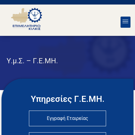
Υ.μ.Σ. – Γ.Ε.ΜΗ.
Υπηρεσίες Γ.Ε.ΜΗ.
Εγγραφή Εταιρείας