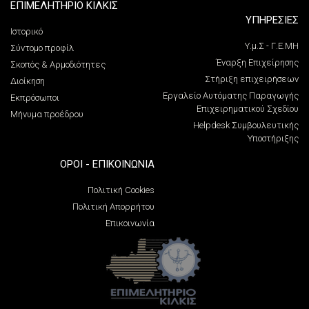
ΕΠΙΜΕΛΗΤΗΡΙΟ ΚΙΛΚΙΣ
ΥΠΗΡΕΣΙΕΣ
Ιστορικό
Υ.μ.Σ - Γ.Ε.ΜΗ
Σύντομο προφίλ
Έναρξη Επιχείρησης
Σκοπός & Αρμοδιότητες
Στήριξη επιχειρήσεων
Διοίκηση
Εργαλείο Αυτόματης Παραγωγής
Εκπρόσωποι
Επιχειρηματικού Σχεδίου
Μήνυμα προέδρου
Helpdesk Συμβουλευτικής
Υποστήριξης
ΌΡΟΙ - ΕΠΙΚΟΙΝΩΝΊΑ
Πολιτική Cookies
Πολιτική Απορρήτου
Επικοινωνία