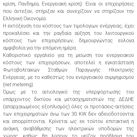
κρίση, Πανδημία, Ενεργειακή κρίση). Είναι οι επιχειρήσεις
που άντεξαν, στήριξαν και συνεχίζουν να στηρίζουν την
Ελληνική Οικονομία.
Η εκτόξευση του κόστους των τιμολογίων ενέργειας, έχει
προκαλέσει και την ραγδαία αύξηση του λειτουργικού
κόστους των επιχειρήσεων, δημιουργώντας εύλογα
αμφιβολία για την επόμενη ημέρα.
Καθοριστικό εργαλείο για τη μείωση του ενεργειακού
κόστους των επιχειρήσεων, αποτελεί η εγκατάσταση
Φωτοβολταϊκών Σταθμών Παραγωγής Ηλεκτρικής
Ενέργειας, με το καθεστώς του ενεργειακού συμψηφισμού
(net metering).
Όμως με το αιτιολογικό της υπερφόρτωσης του
υπάρχοντος δικτύου και μετασχηματιστών της ΔΕΔΗΕ
(απαρχαιωμένος εξοπλισμός) όλες οι προτάσεις-αιτήσεις
των επιχειρηματιών άνω των 30 KW δεν αδειοδοτούνται
και απορρίπτονται. Κρίνεται ως εκ τούτου επιτακτική η
ανάγκη, αναβάθμισης των ηλεκτρικών υποδομών της
χώρας, καθώς θα λύσουν το μείζον πρόβλημα του