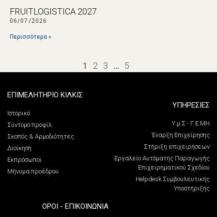
FRUITLOGISTICA 2027
06/07/2026
Περισσότερα »
1
2
3
…
5
ΕΠΙΜΕΛΗΤΗΡΙΟ ΚΙΛΚΙΣ
ΥΠΗΡΕΣΙΕΣ
Ιστορικό
Υ.μ.Σ - Γ.Ε.ΜΗ
Σύντομο προφίλ
Έναρξη Επιχείρησης
Σκοπός & Αρμοδιότητες
Στήριξη επιχειρήσεων
Διοίκηση
Εργαλείο Αυτόματης Παραγωγής
Εκπρόσωποι
Επιχειρηματικού Σχεδίου
Μήνυμα προέδρου
Helpdesk Συμβουλευτικής
Υποστήριξης
ΌΡΟΙ - ΕΠΙΚΟΙΝΩΝΊΑ