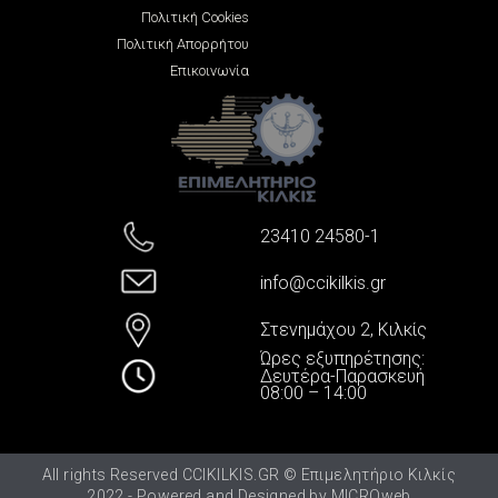
Πολιτική Cookies
Πολιτική Απορρήτου
Επικοινωνία
23410 24580-1
info@ccikilkis.gr
Στενημάχου 2, Κιλκίς
Ώρες εξυπηρέτησης:
Δευτέρα-Παρασκευή
08:00 – 14:00
All rights Reserved CCIKILKIS.GR © Επιμελητήριο Κιλκίς
2022 - Powered and Designed by
MICROweb