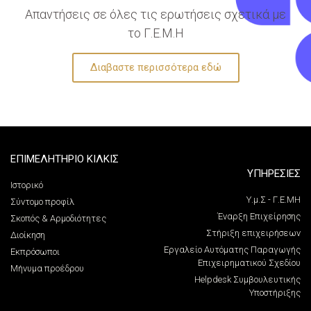
Απαντήσεις σε όλες τις ερωτήσεις σχετικά με
το Γ.Ε.Μ.Η
Διαβαστε περισσότερα εδώ
ΕΠΙΜΕΛΗΤΗΡΙΟ ΚΙΛΚΙΣ
ΥΠΗΡΕΣΙΕΣ
Ιστορικό
Υ.μ.Σ - Γ.Ε.ΜΗ
Σύντομο προφίλ
Έναρξη Επιχείρησης
Σκοπός & Αρμοδιότητες
Στήριξη επιχειρήσεων
Διοίκηση
Εργαλείο Αυτόματης Παραγωγής
Εκπρόσωποι
Επιχειρηματικού Σχεδίου
Μήνυμα προέδρου
Helpdesk Συμβουλευτικής
Υποστήριξης