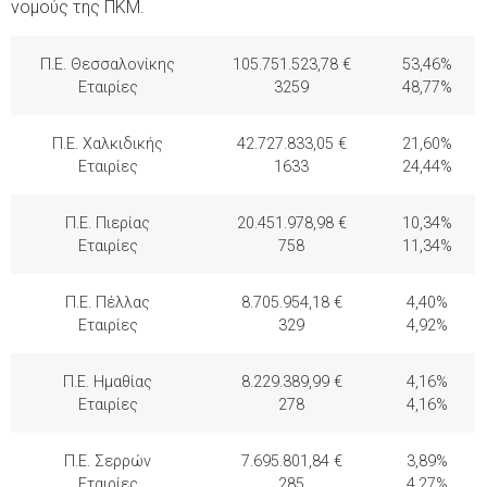
νομούς της ΠΚΜ.
Π.Ε. Θεσσαλονίκης
105.751.523,78 €
53,46%
Εταιρίες
3259
48,77%
Π.Ε. Χαλκιδικής
42.727.833,05 €
21,60%
Εταιρίες
1633
24,44%
Π.Ε. Πιερίας
20.451.978,98 €
10,34%
Εταιρίες
758
11,34%
Π.Ε. Πέλλας
8.705.954,18 €
4,40%
Εταιρίες
329
4,92%
Π.Ε. Ημαθίας
8.229.389,99 €
4,16%
Εταιρίες
278
4,16%
Π.Ε. Σερρών
7.695.801,84 €
3,89%
Εταιρίες
285
4,27%