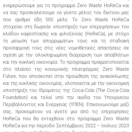
ενημερώσουμε για το πρόγραμμα Zero Waste HoReCa και
να σας προσκαλέσουμε να γίνετε μέλος του δικτύου μας
που αριθμεί ήδη 500 μέλη. Το Zero Waste HoReCa
στοχεύει στη δωρεάν υποστήριξη των επιχειρήσεων του
κλάδου καφεστίασης και φιλοξενίας (HoReCa), με στόχο
τη μείωση των απορριμμάτων τους και τη σταδιακή
προσαρμογή τους στις νέες νομοθετικές απαιτήσεις σε
σχέση με την ολοκληρωμένη διαχείριση των αποβλήτων
και την κυκλική οικονομία. Το πρόγραμμα πραγματοποιείται
στο πλαίσιο της κοινωνικής πλατφόρμας Zero Waste
Future, που αποσκοπεί στην προώθηση της ανακύκλωσης
και της κυκλικής οικονομίας, υλοποιείται με την οικονομική
υποστήριξη του Ιδρύματος της Coca-Cola (The Coca-Cola
Foundation) και τελεί υπό την αιγίδα του Υπουργείου
Περιβάλλοντος και Ενέργειας (ΥΠΕΝ). Επικοινωνούμε μαζί
σας, προκειμένου να γίνετε μια από τις επιχειρήσεις
HoReCa που θα ενταχθούν στο πρόγραμμα Zero Waste
HoReCa για την περίοδο Σεπτέμβριος 2022 – Ιούλιος 2023