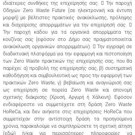
ιδιαίτερες συνθήκες της επιχείρησής σας.  Την παροχή
Οδηγών Zero Waste Future (σε ηλεκτρονική και έντυπη
μορφή) με βέλτιστες πρακτικές ανακύκλωσης, πρόληψης
και διαχείρισης απορριμμάτων για την επιχείρησή σας. 
Την παροχή κάδου για τα οργανικά απορρίμματα της
κουζίνας σας (εφόσον στο Δήμο σας πραγματοποιείται
ανακύκλωση οργανικών απορριμμάτων).  Την εγγραφή σε
διαδικτυακή πλατφόρμα για την εφαρμογή και πιστοποίηση
των Zero Waste πρακτικών της επιχείρησής σας, που θα
παρέχει: α) προβολή της επιχείρησής σας, β) συστηματική
καθοδήγηση και συμβουλευτική ως προς την εφαρμογή των
πρακτικών Zero Waste, γ) βεβαίωση και αναγνώρισή σας
ως επιχείρηση σε πορεία Zero Waste και απονομή
σχετικής διάκρισης (Χρυσή, Αργυρή ή Χάλκινη). Εφόσον
ενδιαφέρεστε να συμμετέχετε στη δράση Zero Waste
HoReCa, και δεν ανήκετε στις επιχειρήσεις HoReCa που
συμμετείχαν στην αντίστοιχη δράση τα προηγούμενα
χρόνια, παρακαλούμε να συμπληρώσετε τη σχετική αίτηση
(εδώ) ή/και για περισσότερες πληροφορίες να