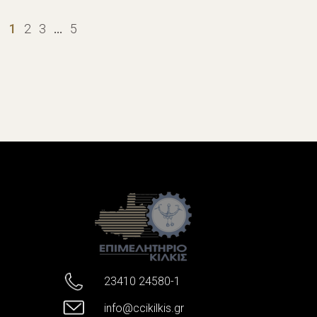
1
2
3
…
5
23410 24580-1
info@ccikilkis.gr