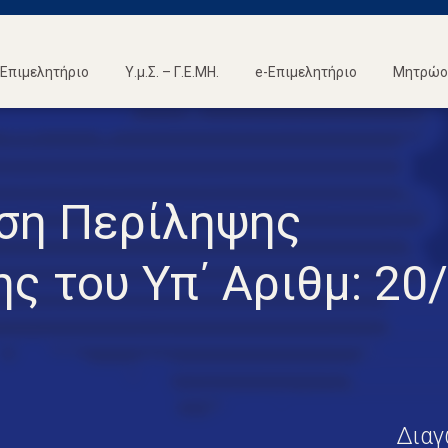
Επιμελητήριο
Υ.μ.Σ. – Γ.Ε.ΜΗ.
e-Επιμελητήριο
Μητρώο 
ση Περίληψης
ς του Υπ΄ Αριθμ: 20
Διαγ