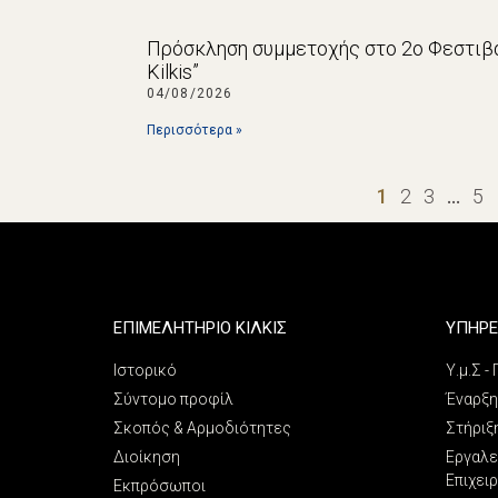
Πρόσκληση συμμετοχής στο 2ο Φεστιβά
Kilkis”
04/08/2026
Περισσότερα »
1
2
3
…
5
ΕΠΙΜΕΛΗΤΗΡΙΟ ΚΙΛΚΙΣ
ΥΠΗΡΕ
Ιστορικό
Υ.μ.Σ -
Σύντομο προφίλ
Έναρξη
Σκοπός & Αρμοδιότητες
Στήριξ
Διοίκηση
Εργαλε
Επιχει
Εκπρόσωποι