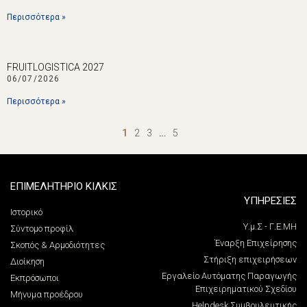
Περισσότερα »
FRUITLOGISTICA 2027
06/07/2026
Περισσότερα »
1
2
3
…
5
ΕΠΙΜΕΛΗΤΗΡΙΟ ΚΙΛΚΙΣ
ΥΠΗΡΕΣΙΕΣ
Ιστορικό
Υ.μ.Σ - Γ.Ε.ΜΗ
Σύντομο προφίλ
Έναρξη Επιχείρησης
Σκοπός & Αρμοδιότητες
Στήριξη επιχειρήσεων
Διοίκηση
Εργαλείο Αυτόματης Παραγωγής
Εκπρόσωποι
Επιχειρηματικού Σχεδίου
Μήνυμα προέδρου
Helpdesk Συμβουλευτικής