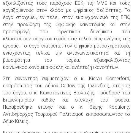
εξοπλίζοντας τους παρόχους ΕΕΚ, τις ΜΜΕ και τους
εργαζόμενους στον κλάδο με ψηφιακές δεξιότητες. Το
έργο στοχεύει, εν τέλει, στον εκσυγχρονισμό της ΕΕΚ,
στην προώθηση της ψηφιακής καινοτομίας και στην
προσαρμογή του εργατικού δυναμικού του
κλωστοϋφαντουργικού τομέα στις τελευταίες ανάγκες της
αγοράς. Το έργο επιτρέπει τον ψηφιακό μετασχηματισμό,
ενισχύοντας τελικά την ανταγωνιστικότητα και τη
βιωσιμότητα του τομέα, εξασφαλίζοντας
κοινωνικοοικονομικά οφέλη και ανάπτυξη ικανοτήτων.
Στη συνάντηση συμμετείχαν: ο κ. Kieran Comerford,
εκπρόσωπος του Δήμου Carlow της Ιρλανδίας, εταίρος
του έργου, ο κ. Κωνσταντίνος Βιολιτζής, Πρόεδρος του
Επιμελητηρίου καθώς και στελέχη του φορέα.
Παραβρέθηκε επίσης και ο κ. Θέμης Κοσμίδης,
Αντιδήμαρχος Τουρισμού Πολιτισμού εκπροσωπώντας το
Δήμο Κιλκίς.
Κατά τη διάρκεια της συνάντησης συζητήθηκαν οι στόχοι