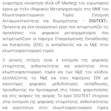
εναρκτήρια συνάντηση (Kick-off Meeting) του ευρωπαϊκού
έργου με τίτλο «Ψηφιακός Μετασχηματισμός στις ΜΜΕ του
Κλωστοϋφαντουργικού Τομέα: Ενίσχυση
Ανταγωνιστικότητας και Βιωσιμότητας –
DIGITEXT
».
Πρόκειται για ένα συνεργατικό έργο που αντιμετωπίζει τις
προκλήσεις του ψηφιακού μετασχηματισμού που
αντιμετωπίζουν οι πάροχοι Επαγγελματικής Εκπαίδευσης
και Κατάρτισης (ΕΕΚ), οι εκπαιδευτές και οι ΜμΕ στον
κλωστοϋφαντουργικό τομέα.
Ο γενικός στόχος είναι η ενίσχυση της ψηφιακής
ετοιμότητας, ανθεκτικότητας και ικανότητας στον
κλωστοϋφαντουργικό τομέα και των ΜμΕ του κλάδου,
εξοπλίζοντας τις ΜμΕ και τους παρόχους ΕΕΚ με
καινοτόμες ψηφιακές μεθοδολογίες εκπαίδευσης,
προωθώντας την προσαρμογή στις τάσεις ψηφιοποίησης
και στις ανάγκες της αγοράς. Το έργο DIGITEXT στοχεύει
στην ενίσχυση της ψηφιακής ετοιμότητας, ανθεκτικότητας
και ικανοτήτων στον κλωστοϋφαντουργικό τομέα,