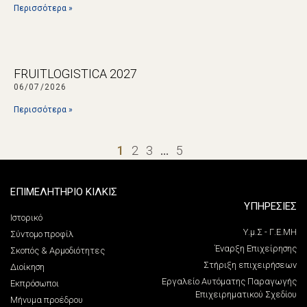
Περισσότερα »
FRUITLOGISTICA 2027
06/07/2026
Περισσότερα »
1
2
3
…
5
ΕΠΙΜΕΛΗΤΗΡΙΟ ΚΙΛΚΙΣ
ΥΠΗΡΕΣΙΕΣ
Ιστορικό
Υ.μ.Σ - Γ.Ε.ΜΗ
Σύντομο προφίλ
Έναρξη Επιχείρησης
Σκοπός & Αρμοδιότητες
Στήριξη επιχειρήσεων
Διοίκηση
Εργαλείο Αυτόματης Παραγωγής
Εκπρόσωποι
Επιχειρηματικού Σχεδίου
Μήνυμα προέδρου