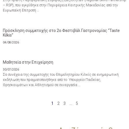
Στην πρώτη Περιφερειακή Σύμπραξη Δεξιοτήτων (Regional Skills Partnership
– RSP), που εγκρίθηκε στην Περιφέρεια Κεντρικής Μακεδονίας από την
Ευρωπαϊκή Επιτροπή …
Πρόσκληση συμμετοχής στο 2ο Φεστιβάλ Γαστρονομίας “Taste
Kilkis”
04/08/2026
Μαθητεία στην Επιχείρηση
30/07/2026
Σε συνέχεια της συμμετοχής του Επιμελητηρίου Κιλκίς σε ενημερωτική
εκδήλωση που πραγματοποιήθηκε από το Υπουργείο Παιδείας,
Θρησκευμάτων και Αθλητισμού σε συνεργασία …
1
2
3
…
5