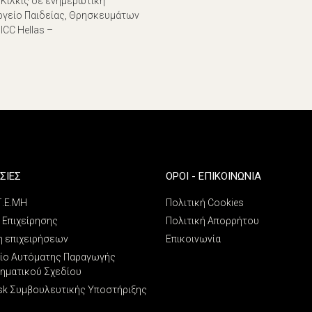
 Κιλκίς σε ενημερωτική
γείο Παιδείας, Θρησκευμάτων
ICC Hellas –
ΣΙΕΣ
ΌΡΟΙ - ΕΠΙΚΟΙΝΩΝΊΑ
 Γ.Ε.ΜΗ
Πολιτική Cookies
 Επιχείρησης
Πολιτική Απορρήτου
η επιχειρήσεων
Επικοινωνία
ίο Αυτόματης Παραγωγής
ρηματικού Σχεδίου
sk Συμβουλευτικής Υποστήριξης