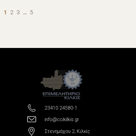
1
2
3
…
5
23410 24580-1
info@ccikilkis.gr
Στενημάχου 2, Κιλκίς