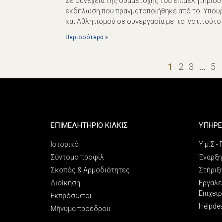
Σε συνέχεια της συμμετοχής του Επιμελητηρίου
εκδήλωση που πραγματοποιήθηκε από το Υπουρ
και Αθλητισμού σε συνεργασία με το Ινστιτούτο 
Περισσότερα »
1
2
3
…
5
ΕΠΙΜΕΛΗΤΗΡΙΟ ΚΙΛΚΙΣ
ΥΠΗΡΕ
Ιστορικό
Υ.μ.Σ -
Σύντομο προφίλ
Έναρξη
Σκοπός & Αρμοδιότητες
Στήριξ
Διοίκηση
Εργαλε
Επιχει
Εκπρόσωποι
Helpde
Μήνυμα προέδρου