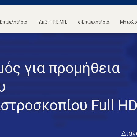
Επιμελητήριο
Υ.μ.Σ. – Γ.Ε.ΜΗ.
e-Επιμελητήριο
Μητρώο 
μός για προμήθεια
υ
στροσκοπίου Full H
Διαγ