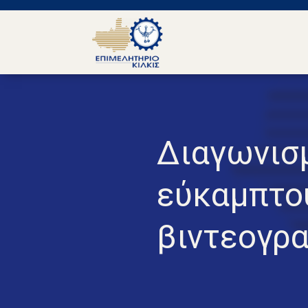
Διαγωνισ
εύκαμπτο
βιντεογρα