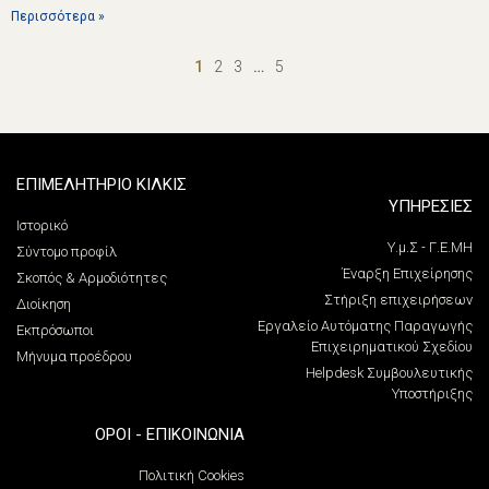
Περισσότερα »
1
2
3
…
5
ΕΠΙΜΕΛΗΤΗΡΙΟ ΚΙΛΚΙΣ
ΥΠΗΡΕΣΙΕΣ
Ιστορικό
Υ.μ.Σ - Γ.Ε.ΜΗ
Σύντομο προφίλ
Έναρξη Επιχείρησης
Σκοπός & Αρμοδιότητες
Στήριξη επιχειρήσεων
Διοίκηση
Εργαλείο Αυτόματης Παραγωγής
Εκπρόσωποι
Επιχειρηματικού Σχεδίου
Μήνυμα προέδρου
Helpdesk Συμβουλευτικής
Υποστήριξης
ΌΡΟΙ - ΕΠΙΚΟΙΝΩΝΊΑ
Πολιτική Cookies