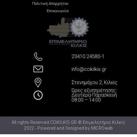
Πολιτική Απορρήτου
Επικοινωνία
23410 24580-1
info@ccikilkis.gr
Στενημάχου 2, Κιλκίς
Ώρες εξυπηρέτησης:
Δευτέρα-Παρασκευή
08:00 – 14:00
All rights Reserved CCIKILKIS.GR © Επιμελητήριο Κιλκίς
2022 - Powered and Designed by
MICROweb