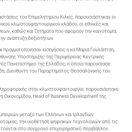
στάσεις του Επιμελητηρίου Κιλκίς, παρουσιάστηκαν οι
ικού κλωστοϋφαντουργικού κλάδου, οι εθνικές και
σεων, καθώς και ζητήματα που αφορούν την καινοτομία,
 την ανάπτυξη δεξιοτήτων.
ι πραγματοποίησαν εισηγήσεις η κα Μαρία Γουλάπτση,
θυνσης Υποστήριξης της Περιφέρειας Κεντρικής
νές Πανεπιστήμιο της Ελλάδος, η οποία παρουσίασε
ίδη, Διευθυντή του Παραρτήματος Θεσσαλονίκης του
πληροφορικής στην κλωστοϋφαντουργία παρουσιάστηκε
η Οικονομίδου, Head of Business Development της
μπειριών μεταξύ των Ελλήνων και Ιρλανδών
νοτομίας, την υιοθέτηση ψηφιακών τεχνολογιών από τις
τούνται στο σύγχρονο επιχειρηματικό περιβάλλον.