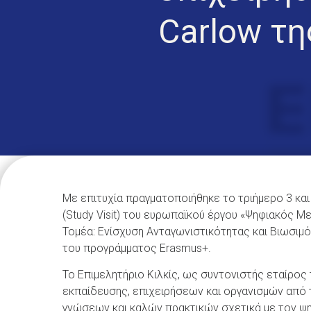
Carlow τη
Με επιτυχία πραγματοποιήθηκε το τριήμερο 3 και 
(Study Visit) του ευρωπαϊκού έργου «Ψηφιακός
Τομέα: Ενίσχυση Ανταγωνιστικότητας και Βιωσιμό
του προγράμματος Erasmus+.
Το Επιμελητήριο Κιλκίς, ως συντονιστής εταίρ
εκπαίδευσης, επιχειρήσεων και οργανισμών από τ
γνώσεων και καλών πρακτικών σχετικά με τον ψηφ