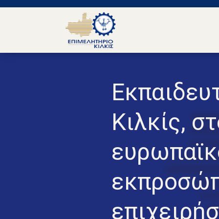
Εκπαιδευ
Κιλκίς, σ
ευρωπαϊκο
εκπροσώπ
επιχειρή