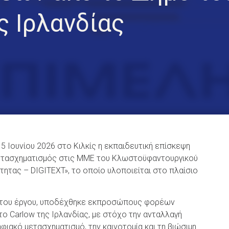
ς Ιρλανδίας
5 Ιουνίου 2026 στο Κιλκίς η εκπαιδευτική επίσκεψη
 Μετασχηματισμός στις ΜΜΕ του Κλωστοϋφαντουργικού
τητας – DIGITEXT», το οποίο υλοποιείται στο πλαίσιο
ος του έργου, υποδέχθηκε εκπροσώπους φορέων
ο Carlow της Ιρλανδίας, με στόχο την ανταλλαγή
ιακό μετασχηματισμό, την καινοτομία και τη βιώσιμη