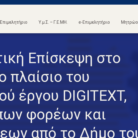
Επιμελητήριο
Υ.μ.Σ. – Γ.Ε.ΜΗ.
e-Επιμελητήριο
Μητρώο 
τική Επίσκεψη στο
το πλαίσιο του
ύ έργου DIGITEXT,
ων φορέων και
σεων από το Δήμο το