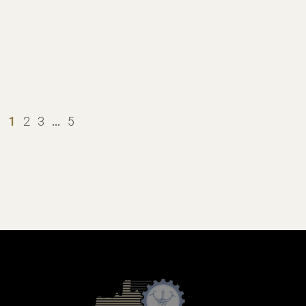
1
2
3
…
5