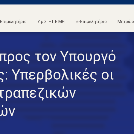
Επιμελητήριο
Υ.μ.Σ. – Γ.Ε.ΜΗ.
e-Επιμελητήριο
Μητρώο 
προς τον Υπουργό
: Υπερβολικές οι
 τραπεζικών
ών