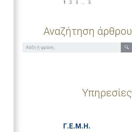
1
2
3
…
5
Αναζήτηση άρθρου
🔍
Υπηρεσίες
Γ.Ε.Μ.Η.