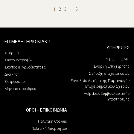
1
2
3
…
5
ΕΠΙΜΕΛΗΤΗΡΙΟ ΚΙΛΚΙΣ
ΥΠΗΡΕΣΙΕΣ
Ιστορικό
Υ.μ.Σ - Γ.Ε.ΜΗ
Σύντομο προφίλ
Έναρξη Επιχείρησης
Σκοπός & Αρμοδιότητες
Στήριξη επιχειρήσεων
Διοίκηση
Εργαλείο Αυτόματης Παραγωγής
Εκπρόσωποι
Επιχειρηματικού Σχεδίου
Μήνυμα προέδρου
Helpdesk Συμβουλευτικής
Υποστήριξης
ΌΡΟΙ - ΕΠΙΚΟΙΝΩΝΊΑ
Πολιτική Cookies
Πολιτική Απορρήτου