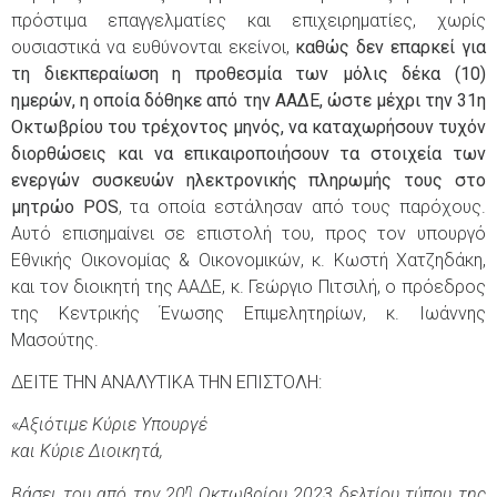
πρόστιμα επαγγελματίες και επιχειρηματίες, χωρίς
ουσιαστικά να ευθύνονται εκείνοι,
καθώς δεν επαρκεί για
τη διεκπεραίωση η προθεσμία των μόλις δέκα (10)
ημερών, η οποία δόθηκε από την ΑΑΔΕ, ώστε μέχρι την 31η
Οκτωβρίου του τρέχοντος μηνός, να καταχωρήσουν τυχόν
διορθώσεις και να επικαιροποιήσουν τα στοιχεία των
ενεργών συσκευών ηλεκτρονικής πληρωμής τους στο
μητρώο
POS
, τα οποία εστάλησαν από τους παρόχους.
Αυτό επισημαίνει σε επιστολή του, προς τον υπουργό
Εθνικής Οικονομίας & Οικονομικών, κ. Κωστή Χατζηδάκη,
και τον διοικητή της ΑΑΔΕ, κ. Γεώργιο Πιτσιλή, ο πρόεδρος
της Κεντρικής Ένωσης Επιμελητηρίων, κ. Ιωάννης
Μασούτης.
ΔΕΙΤΕ ΤΗΝ ΑΝΑΛΥΤΙΚΑ ΤΗΝ ΕΠΙΣΤΟΛΗ:
«
Αξιότιμε Κύριε Υπουργέ
και Κύριε Διοικητά,
η
Βάσει του από την 20
Οκτωβρίου 2023 δελτίου τύπου της