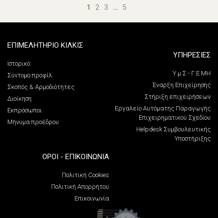
1
2
3
…
5
ΕΠΙΜΕΛΗΤΗΡΙΟ ΚΙΛΚΙΣ
ΥΠΗΡΕΣΙΕΣ
Ιστορικό
Υ.μ.Σ - Γ.Ε.ΜΗ
Σύντομο προφίλ
Έναρξη Επιχείρησης
Σκοπός & Αρμοδιότητες
Στήριξη επιχειρήσεων
Διοίκηση
Εργαλείο Αυτόματης Παραγωγής
Εκπρόσωποι
Επιχειρηματικού Σχεδίου
Μήνυμα προέδρου
Helpdesk Συμβουλευτικής
Υποστήριξης
ΌΡΟΙ - ΕΠΙΚΟΙΝΩΝΊΑ
Πολιτική Cookies
Πολιτική Απορρήτου
Επικοινωνία