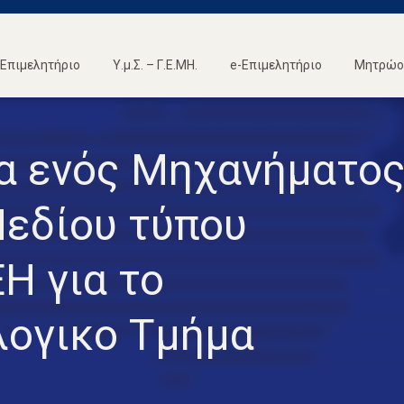
Επιμελητήριο
Υ.μ.Σ. – Γ.Ε.ΜΗ.
e-Επιμελητήριο
Μητρώο 
α ενός Μηχανήματο
Πεδίου τύπου
 για το
ογικο Τμήμα