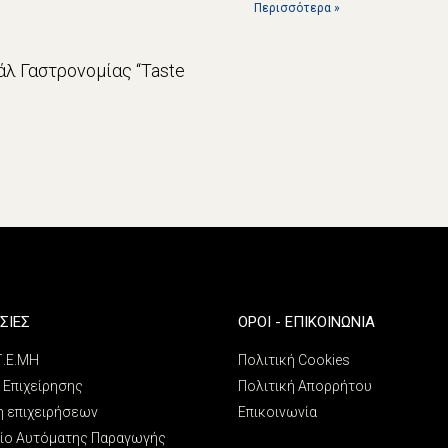
Περισσότερα »
λ Γαστρονομίας “Taste
ΣΙΕΣ
ΌΡΟΙ - ΕΠΙΚΟΙΝΩΝΊΑ
 Γ.Ε.ΜΗ
Πολιτική Cookies
 Επιχείρησης
Πολιτική Απορρήτου
η επιχειρήσεων
Επικοινωνία
ίο Αυτόματης Παραγωγής