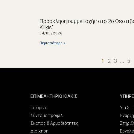
Πρόσκληση συμμετοχής στο 2ο Φεστιβά
Kilkis”
04/08/2026
Περισσότερα »
1
2
3
…
5
ΕΠΙΜΕΛΗΤΗΡΙΟ ΚΙΛΚΙΣ
ΥΠΗΡΕ
Ιστορικό
Υ.μ.Σ -
Σύντομο προφίλ
Έναρξη
Σκοπός & Αρμοδιότητες
Στήριξ
Διοίκηση
Εργαλε