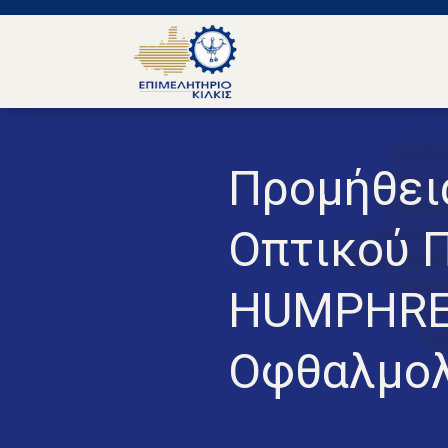
Προμήθει
Οπτικού 
HUMPHREH
Οφθαλμολ