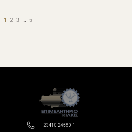
1
2
3
…
5
23410 24580-1