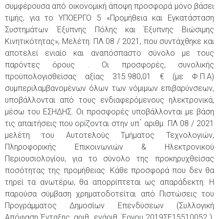
συμφέρουσα από οικονομική άποψη προσφορά μόνο βάσει
τιμής, για το ΥΠΟΕΡΓΟ 5 «Προμήθεια και Εγκατάσταση
Συστημάτων Έξυπνης Πόλης και Έξυπνης Βιώσιμης
Κινητικότητας», Μελέτη: ΠΛ 08 / 2021, που συντάχθηκε και
αποτελεί ενιαίο και αναπόσπαστο σύνολο με τους
παρόντες όρους . Οι προσφορές, συνολικής
προϋπολογισθείσας αξίας 315.980,01 € (με Φ.Π.Α)
συμπεριλαμβανομένων όλων των νόμιμων επιβαρύνσεων,
υποβάλλονται από τους ενδιαφερόμενους ηλεκτρονικά,
μέσω του ΕΣΗΔΗΣ. Οι προσφορές υποβάλλονται με βάση
τις απαιτήσεις που ορίζονται στην υπ ́ αριθμ. ΠΛ 08 / 2021
μελέτη του Αυτοτελούς Τμήματος Τεχνολογιών,
Πληροφορικής Επικοινωνιών & Ηλεκτρονικού
Περιουσιολογίου, για το σύνολο της προκηρυχθείσας
ποσότητας της προμήθειας. Κάθε προσφορά που δεν θα
τηρεί τα ανωτέρω, θα απορρίπτεται ως απαράδεκτη. Η
παρούσα σύμβαση χρηματοδοτείται από Πιστώσεις του
Προγράμματος Δημοσίων Επενδύσεων (Συλλογική
Απόφαση Ένταξης, αριθ. ενάριθ. Έργου 2019ΣΕ15510052 ).