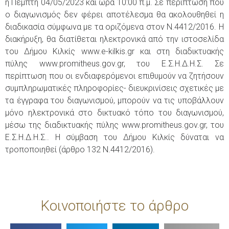
η Πέμπτη 04/05/2023 και ώρα 10:00 π.μ. Σε περίπτωση που
ο διαγωνισμός δεν φέρει αποτέλεσμα θα ακολουθηθεί η
διαδικασία σύμφωνα με τα οριζόμενα στον Ν.4412/2016. Η
διακήρυξη, θα διατίθεται ηλεκτρονικά από την ιστοσελίδα
του Δήμου Κιλκίς www.e-kilkis.gr και στη διαδικτυακής
πύλης www.promitheus.gov.gr, του Ε.Σ.Η.Δ.Η.Σ. Σε
περίπτωση που οι ενδιαφερόμενοι επιθυμούν να ζητήσουν
συμπληρωματικές πληροφορίες- διευκρινίσεις σχετικές με
τα έγγραφα του διαγωνισμού, μπορούν να τις υποβάλλουν
μόνο ηλεκτρονικά στο δικτυακό τόπο του διαγωνισμού,
μέσω της διαδικτυακής πύλης www.promitheus.gov.gr, του
Ε.Σ.Η.Δ.Η.Σ.. Η σύμβαση του Δήμου Κιλκίς δύναται να
τροποποιηθεί (άρθρο 132 Ν.4412/2016).
Κοινοποιήστε το άρθρο