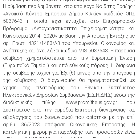
Η σύμβαση περιλαμβάνεται στο υπό έργο Νο 5 της Πράξης :
«Ανοικτό Κέντρο Εμπορίου Δήμου Κιλκίς» κωδικός ΟΠΣ
5037643 η οποία έχει ενταχθεί στο Επιχειρησιακό
Πρόγραμμα «Ανταγωνιστικότητα Επιχειρηματικότητα και
Καινοτομία 2014- 2020» με βάση την Απόφαση Ένταξης με
αρ. Πρωτ. 4321/1483/Α3 του Υπουργείου Οικονομίας και
Ανάπτυξης και έχει λάβει κωδικό MIS 5037643. Η παρούσα
σύμβαση χρηματοδοτείται από την Ευρωπαϊκή Ένωση
(Ευρωπαϊκό Ταμείο ) και από εθνικούς πόρους. Η διάρκεια
της σύμβασης ισχύει για Έξι (6) μήνες από την υπογραφή
της σύμβασης. Ο διαγωνισμός θα πραγματοποιηθεί με
χρήση της πλατφόρμας του Εθνικού Συστήματος
Ηλεκτρονικών Δημοσίων Συμβάσεων (Ε.Σ.Η.ΔΗ.Σ) μέσω της
διαδικτυακής πύλης www.promitheus.gov.gr του
Συστήματος από την αρμόδια Επιτροπή διενέργειας και
αξιολόγησης του διαγωνισμού που ορίστηκε με την υπ ́
αριθμ. 36/2023 απόφαση Οικονομικής Επιτροπής. Η
καταληκτική ημερομηνία παραλαβής των προσφορών είναι